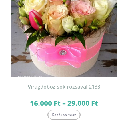
Virágdoboz sok rózsával 2133
16.000
Ft
–
29.000
Ft
Ártartomány:
16.000 Ft
-
Ennek
29.000 Ft
Kosárba tesz
a
terméknek
több
variációja