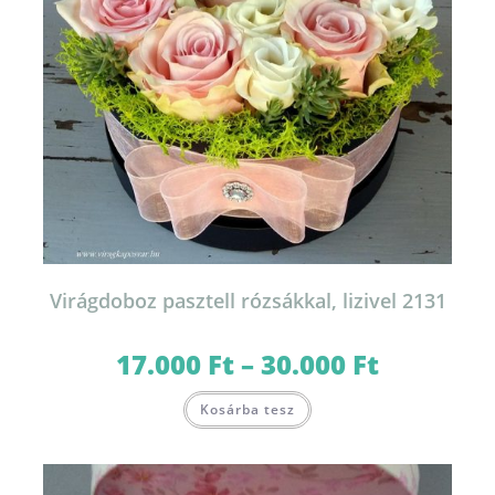
Virágdoboz pasztell rózsákkal, lizivel 2131
17.000
Ft
–
30.000
Ft
Ártartomány:
17.000 Ft
-
Ennek
30.000 Ft
Kosárba tesz
a
terméknek
több
variációja
van.
A