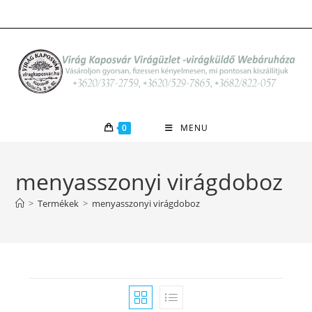
Skip
to
content
0
MENU
menyasszonyi virágdoboz
>
Termékek
>
menyasszonyi virágdoboz