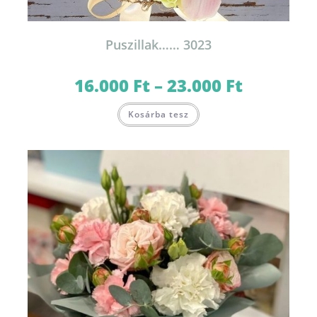
Puszillak…… 3023
16.000
Ft
–
23.000
Ft
Ártartomány:
16.000 Ft
-
Ennek
23.000 Ft
Kosárba tesz
a
terméknek
több
variációja
van.
A
változatok
a
termékoldalon
választhatók
ki