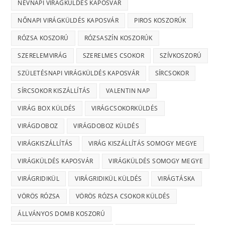
NÉVNAPI VIRÁGKÜLDÉS KAPOSVÁR
NŐNAPI VIRÁGKÜLDÉS KAPOSVÁR
PIROS KOSZORÚK
RÓZSA KOSZORÚ
RÓZSASZÍN KOSZORÚK
SZERELEMVIRÁG
SZERELMES CSOKOR
SZÍVKOSZORÚ
SZÜLETÉSNAPI VIRÁGKÜLDÉS KAPOSVÁR
SÍRCSOKOR
SÍRCSOKOR KISZÁLLÍTÁS
VALENTIN NAP
VIRÁG BOX KÜLDÉS
VIRÁGCSOKORKÜLDÉS
VIRÁGDOBOZ
VIRÁGDOBOZ KÜLDÉS
VIRÁGKISZÁLLÍTÁS
VIRÁG KISZÁLLÍTÁS SOMOGY MEGYE
VIRÁGKÜLDÉS KAPOSVÁR
VIRÁGKÜLDÉS SOMOGY MEGYE
VIRÁGRIDIKÜL
VIRÁGRIDIKÜL KÜLDÉS
VIRÁGTÁSKA
VÖRÖS RÓZSA
VÖRÖS RÓZSA CSOKOR KÜLDÉS
ÁLLVÁNYOS DOMB KOSZORÚ