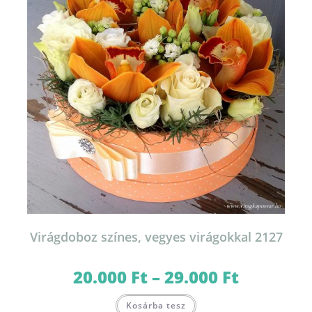
termékoldalon
választhatók
ki
Virágdoboz színes, vegyes virágokkal 2127
20.000
Ft
–
29.000
Ft
Ártartomány:
20.000 Ft
-
Ennek
29.000 Ft
Kosárba tesz
a