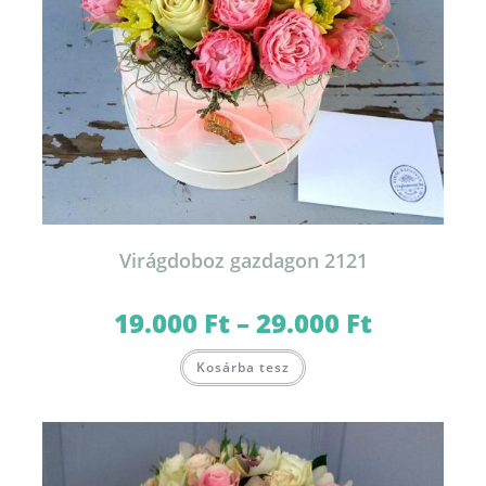
Virágdoboz gazdagon 2121
19.000
Ft
–
29.000
Ft
Ártartomány:
19.000 Ft
-
Ennek
29.000 Ft
Kosárba tesz
a
terméknek
több
variációja
van.
A
változatok
a