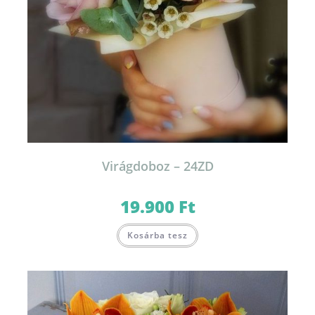
Virágdoboz – 24ZD
19.900
Ft
Ennek
Kosárba tesz
a
terméknek
több
variációja
van.
A
változatok
a