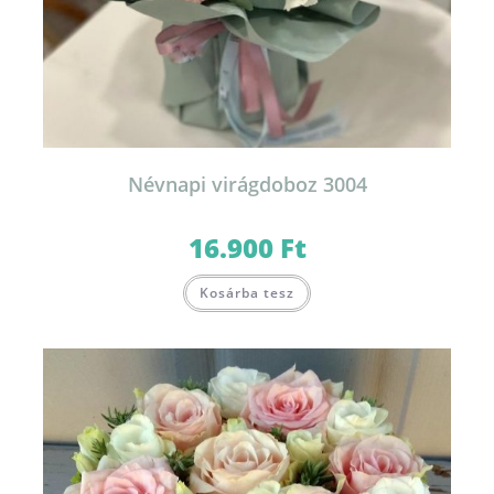
Névnapi virágdoboz 3004
16.900
Ft
Ennek
Kosárba tesz
a
terméknek
több
variációja
van.
A
változatok
a
termékoldalon
választhatók
ki