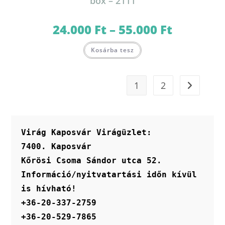
box – 2111
24.000
Ft
–
55.000
Ft
Ártartomány:
24.000 Ft
-
Ennek
55.000 Ft
Kosárba tesz
a
terméknek
több
variációja
van.
1
2
A
változatok
a
termékoldalon
választhatók
ki
Virág Kaposvár Virágüzlet:
7400. Kaposvár
Kőrösi Csoma Sándor utca 52.
Információ/nyitvatartási időn kívül 
is hívható!
+36-20-337-2759
+36-20-529-7865