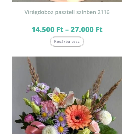
Virágdoboz pasztell színben 2116
14.500
Ft
–
27.000
Ft
Ártartomány:
14.500 Ft
-
Ennek
27.000 Ft
Kosárba tesz
a
terméknek
több
variációja
van.
A
változatok
a
termékoldalon
választhatók
ki