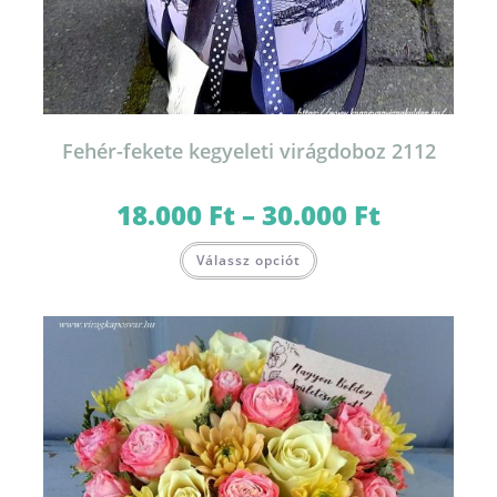
Fehér-fekete kegyeleti virágdoboz 2112
18.000
Ft
–
30.000
Ft
Ártartomány:
18.000 Ft
-
Ennek
30.000 Ft
Válassz opciót
a
terméknek
több
variációja
van.
A
változatok
a
termékoldalon
választhatók
ki