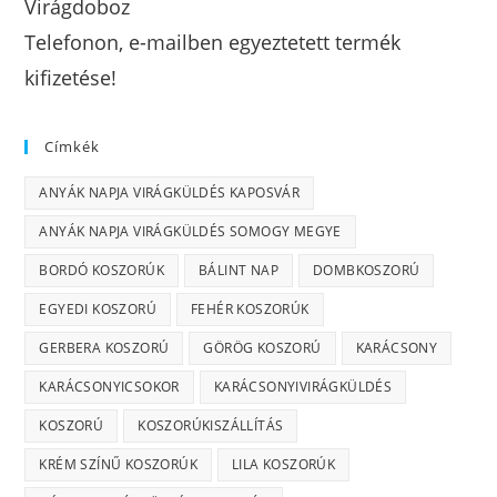
Virágdoboz
Telefonon, e-mailben egyeztetett termék
kifizetése!
Címkék
ANYÁK NAPJA VIRÁGKÜLDÉS KAPOSVÁR
ANYÁK NAPJA VIRÁGKÜLDÉS SOMOGY MEGYE
BORDÓ KOSZORÚK
BÁLINT NAP
DOMBKOSZORÚ
EGYEDI KOSZORÚ
FEHÉR KOSZORÚK
GERBERA KOSZORÚ
GÖRÖG KOSZORÚ
KARÁCSONY
KARÁCSONYICSOKOR
KARÁCSONYIVIRÁGKÜLDÉS
KOSZORÚ
KOSZORÚKISZÁLLÍTÁS
KRÉM SZÍNŰ KOSZORÚK
LILA KOSZORÚK