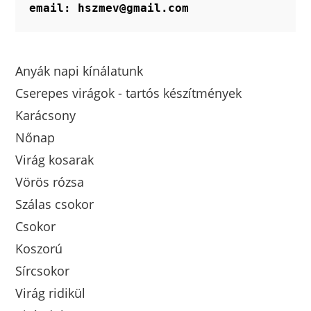
email: hszmev@gmail.com
Anyák napi kínálatunk
Cserepes virágok - tartós készítmények
Karácsony
Nőnap
Virág kosarak
Vörös rózsa
Szálas csokor
Csokor
Koszorú
Sírcsokor
Virág ridikül