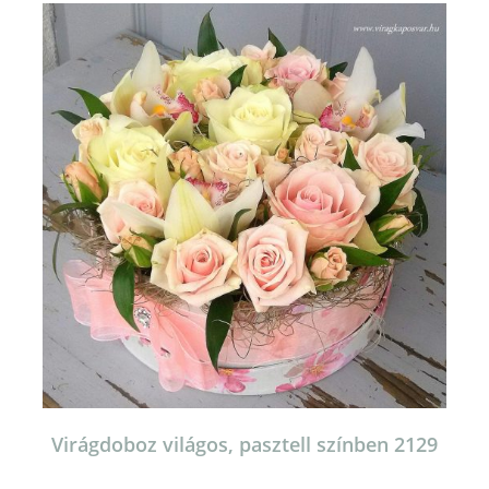
van.
A
változatok
a
termékoldalon
választhatók
ki
Virágdoboz világos, pasztell színben 2129