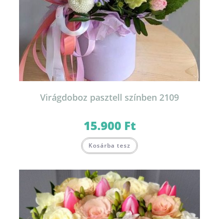
Virágdoboz pasztell színben 2109
15.900
Ft
Ennek
Kosárba tesz
a
terméknek
több
variációja
van.
A
változatok
a
termékoldalon
választhatók
ki