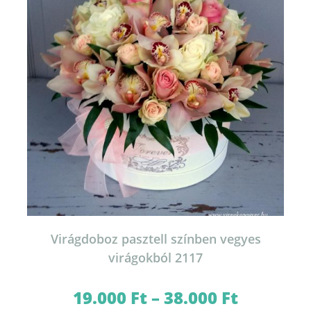
termékoldalon
választhatók
ki
Virágdoboz pasztell színben vegyes
virágokból 2117
19.000
Ft
–
38.000
Ft
Ártartomány:
19.000 Ft