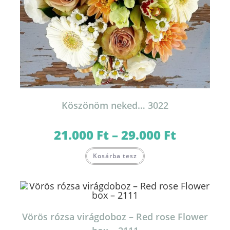
Köszönöm neked… 3022
21.000
Ft
–
29.000
Ft
Ártartomány:
21.000 Ft
-
Ennek
29.000 Ft
Kosárba tesz
a
terméknek
több
variációja
van.
A
változatok
a
termékoldalon
Vörös rózsa virágdoboz – Red rose Flower
választhatók
ki