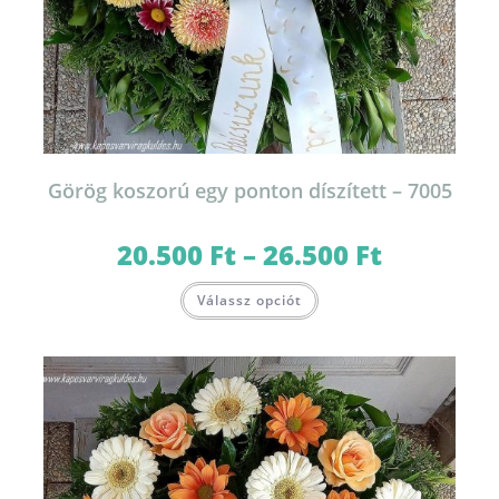
Görög koszorú egy ponton díszített – 7005
20.500
Ft
–
26.500
Ft
Ártartomány:
20.500 Ft
-
Ennek
26.500 Ft
Válassz opciót
a
terméknek
több
variációja
van.
A
változatok
a
termékoldalon
választhatók
ki