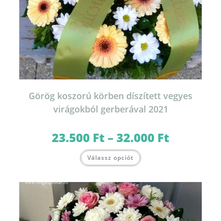
Görög koszorú körben díszített vegyes
virágokból gerberával 2021
23.500
Ft
–
32.000
Ft
Ártartomány:
23.500 Ft
-
Ennek
32.000 Ft
Válassz opciót
a
terméknek
több
variációja
van.
A
változatok
a
termékoldalon