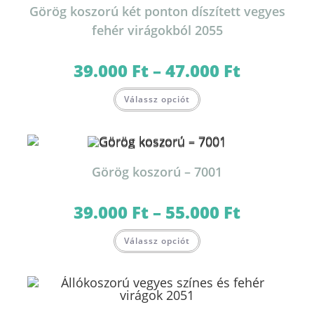
termékoldalon
Görög koszorú két ponton díszített vegyes
választhatók
ki
fehér virágokból 2055
39.000
Ft
–
47.000
Ft
Ártartomány:
39.000 Ft
-
Ennek
47.000 Ft
Válassz opciót
a
terméknek
több
variációja
van.
A
változatok
Görög koszorú – 7001
a
termékoldalon
választhatók
ki
39.000
Ft
–
55.000
Ft
Ártartomány:
39.000 Ft
-
Ennek
55.000 Ft
Válassz opciót
a
terméknek
több
variációja
van.
A
változatok
a