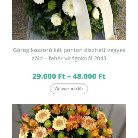
Görög koszorú két ponton díszített vegyes
zöld – fehér virágokból 2043
29.000
Ft
–
48.000
Ft
Ártartomány:
29.000 Ft
-
Ennek
48.000 Ft
Válassz opciót
a
terméknek
több
variációja
van.
A
változatok
a
termékoldalon
választhatók
ki