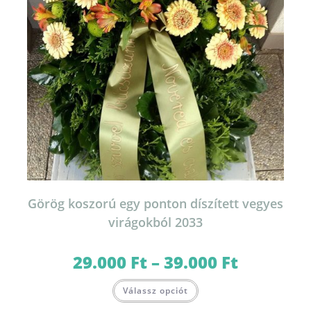
Görög koszorú egy ponton díszített vegyes
virágokból 2033
29.000
Ft
–
39.000
Ft
Ártartomány:
29.000 Ft
-
Ennek
39.000 Ft
Válassz opciót
a
terméknek