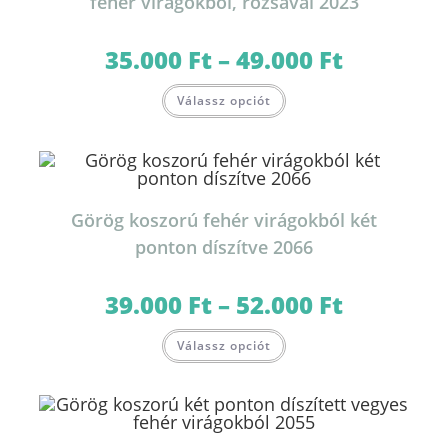
fehér virágokból, rózsával 2023
35.000
Ft
–
49.000
Ft
Ártartomány:
35.000 Ft
-
Ennek
49.000 Ft
Válassz opciót
a
terméknek
több
variációja
van.
A
változatok
a
termékoldalon
Görög koszorú fehér virágokból két
választhatók
ki
ponton díszítve 2066
39.000
Ft
–
52.000
Ft
Ártartomány:
39.000 Ft
-
Ennek
52.000 Ft
Válassz opciót
a
terméknek
több
variációja
van.
A
változatok
a