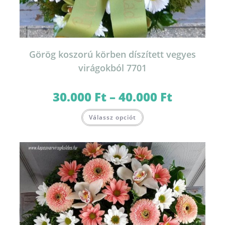
Görög koszorú körben díszített vegyes
virágokból 7701
30.000
Ft
–
40.000
Ft
Ártartomány:
30.000 Ft
-
Ennek
40.000 Ft
Válassz opciót
a
terméknek
több
variációja
van.
A
változatok
a
termékoldalon
választhatók
ki