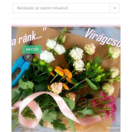
Rendezés: ár szerint növekvő
AKCIÓ!