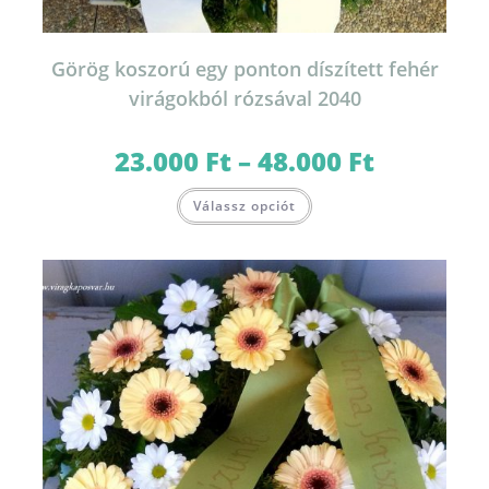
Görög koszorú egy ponton díszített fehér
virágokból rózsával 2040
23.000
Ft
–
48.000
Ft
Ártartomány:
23.000 Ft
-
Ennek
48.000 Ft
Válassz opciót
a
terméknek
több
variációja
van.
A
változatok
a
termékoldalon
választhatók
ki