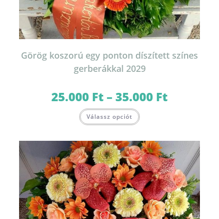
Görög koszorú egy ponton díszített színes
gerberákkal 2029
25.000
Ft
–
35.000
Ft
Ártartomány:
25.000 Ft
-
Ennek
35.000 Ft
Válassz opciót
a
terméknek
több
variációja
van.
A
változatok
a
termékoldalon
választhatók
ki