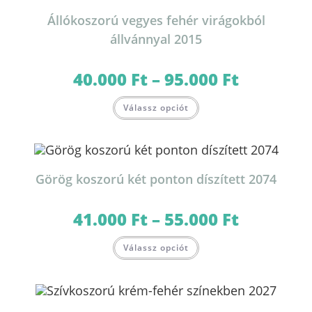
a
termékoldalon
Állókoszorú vegyes fehér virágokból
választhatók
ki
állvánnyal 2015
40.000
Ft
–
95.000
Ft
Ártartomány:
40.000 Ft
-
Ennek
95.000 Ft
Válassz opciót
a
terméknek
több
variációja
van.
A
változatok
Görög koszorú két ponton díszített 2074
a
termékoldalon
választhatók
ki
41.000
Ft
–
55.000
Ft
Ártartomány:
41.000 Ft
-
Ennek
55.000 Ft
Válassz opciót
a
terméknek
több
variációja
van.
A
változatok