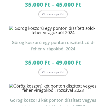
35.000
Ft
–
45.000
Ft
Ártartomány:
35.000 Ft
-
Ennek
45.000 Ft
Válassz opciót
a
terméknek
több
variációja
van.
A
változatok
a
termékoldalon
Görög koszorú egy ponton díszített zöld-
választhatók
ki
fehér virágokból 2024
35.000
Ft
–
49.000
Ft
Ártartomány:
35.000 Ft
-
Ennek
49.000 Ft
Válassz opciót
a
terméknek
több
variációja
van.
A
változatok
a
termékoldalon
Görög koszorú két ponton díszített vegyes
választhatók
ki