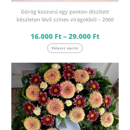
Görög koszorú egy ponton díszített
készleten lévő színes virágokból – 2060
16.000
Ft
–
29.000
Ft
Ártartomány:
16.000 Ft
-
Ennek
29.000 Ft
Válassz opciót
a
terméknek
több
variációja
van.
A
változatok
a
termékoldalon
választhatók
ki