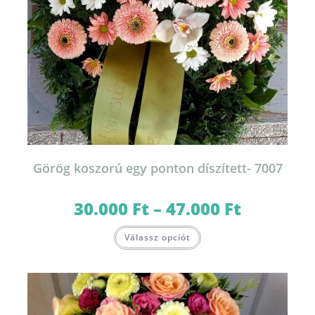
Görög koszorú egy ponton díszített- 7007
30.000
Ft
–
47.000
Ft
Ártartomány:
30.000 Ft
-
Ennek
47.000 Ft
Válassz opciót
a
terméknek
több
variációja
van.
A
változatok
a