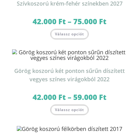
Szívkoszorú krém-fehér színekben 2027
a
termékoldalon
választhatók
ki
42.000
Ft
–
75.000
Ft
Ártartomány:
42.000 Ft
-
Ennek
75.000 Ft
Válassz opciót
a
terméknek
több
variációja
van.
A
változatok
a
termékoldalon
Görög koszorú két ponton sűrűn díszített
választhatók
ki
vegyes színes virágokból 2022
42.000
Ft
–
59.000
Ft
Ártartomány:
42.000 Ft
-
Ennek
59.000 Ft
Válassz opciót
a
terméknek
több
variációja
van.
A
változatok