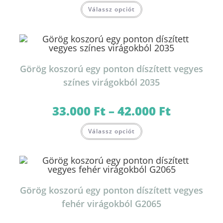
Ennek
45.000 Ft
Válassz opciót
a
terméknek
több
variációja
van.
A
változatok
a
termékoldalon
Görög koszorú egy ponton díszített vegyes
választhatók
ki
színes virágokból 2035
33.000
Ft
–
42.000
Ft
Ártartomány:
33.000 Ft
-
Ennek
42.000 Ft
Válassz opciót
a
terméknek
több
variációja
van.
A
változatok
a
termékoldalon
Görög koszorú egy ponton díszített vegyes
választhatók
ki
fehér virágokból G2065