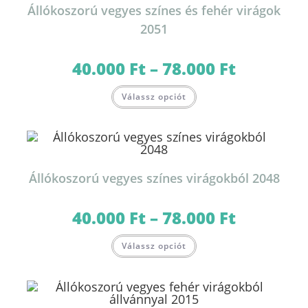
termékoldalon
Állókoszorú vegyes színes és fehér virágok
választhatók
ki
2051
40.000
Ft
–
78.000
Ft
Ártartomány:
40.000 Ft
-
Ennek
78.000 Ft
Válassz opciót
a
terméknek
több
variációja
van.
A
változatok
a
termékoldalon
Állókoszorú vegyes színes virágokból 2048
választhatók
ki
40.000
Ft
–
78.000
Ft
Ártartomány:
40.000 Ft
-
Ennek
78.000 Ft
Válassz opciót
a
terméknek
több
variációja
van.
A
változatok