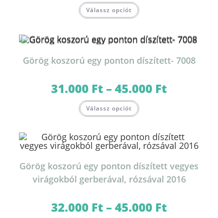
-
Ennek
42.000 Ft
Válassz opciót
a
terméknek
több
variációja
van.
A
változatok
Görög koszorú egy ponton díszített- 7008
a
termékoldalon
választhatók
ki
31.000
Ft
–
45.000
Ft
Ártartomány:
31.000 Ft
-
Ennek
45.000 Ft
Válassz opciót
a
terméknek
több
variációja
van.
A
változatok
a
termékoldalon
Görög koszorú egy ponton díszített vegyes
választhatók
ki
virágokból gerberával, rózsával 2016
32.000
Ft
–
45.000
Ft
Ártartomány:
32.000 Ft
-