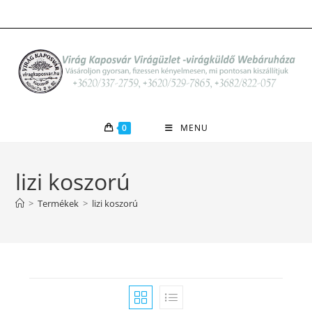
Skip
to
content
0
MENU
lizi koszorú
>
Termékek
>
lizi koszorú