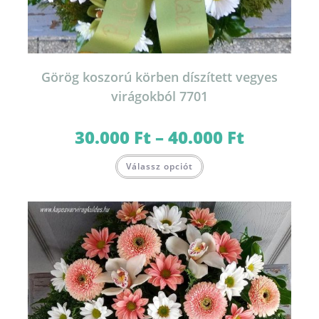
Görög koszorú körben díszített vegyes
virágokból 7701
30.000
Ft
–
40.000
Ft
Ártartomány:
30.000 Ft
-
Ennek
40.000 Ft
Válassz opciót
a
terméknek
több
variációja
van.
A
változatok
a
termékoldalon
választhatók
ki