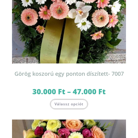
Görög koszorú egy ponton díszített- 7007
30.000
Ft
–
47.000
Ft
Ártartomány:
30.000 Ft
-
Ennek
47.000 Ft
Válassz opciót
a
terméknek
több
variációja
van.
A
változatok
a