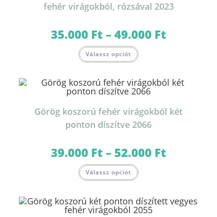
ki
fehér virágokból, rózsával 2023
35.000
Ft
–
49.000
Ft
Ártartomány:
35.000 Ft
-
Ennek
49.000 Ft
Válassz opciót
a
terméknek
több
variációja
van.
A
változatok
a
termékoldalon
Görög koszorú fehér virágokból két
választhatók
ki
ponton díszítve 2066
39.000
Ft
–
52.000
Ft
Ártartomány:
39.000 Ft
-
Ennek
52.000 Ft
Válassz opciót
a
terméknek
több
variációja
van.
A
változatok