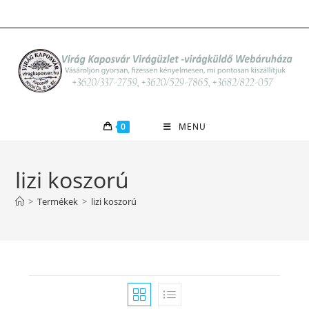
Skip
to
content
0
MENU
lizi koszorú
>
Termékek
>
lizi koszorú