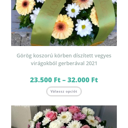
Görög koszorú körben díszített vegyes
virágokból gerberával 2021
23.500
Ft
–
32.000
Ft
Ártartomány:
23.500 Ft
-
Ennek
32.000 Ft
Válassz opciót
a
terméknek
több
variációja
van.
A
változatok
a
termékoldalon