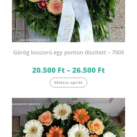
Görög koszorú egy ponton díszített – 7005
20.500
Ft
–
26.500
Ft
Ártartomány:
20.500 Ft
-
Ennek
26.500 Ft
Válassz opciót
a
terméknek
több
variációja
van.
A
változatok
a
termékoldalon
választhatók
ki