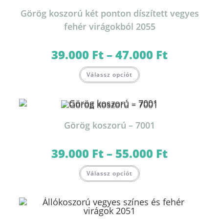
a
termékoldalon
Görög koszorú két ponton díszített vegyes
választhatók
ki
fehér virágokból 2055
39.000
Ft
–
47.000
Ft
Ártartomány:
39.000 Ft
-
Ennek
47.000 Ft
Válassz opciót
a
terméknek
több
variációja
van.
A
változatok
Görög koszorú – 7001
a
termékoldalon
választhatók
ki
39.000
Ft
–
55.000
Ft
Ártartomány:
39.000 Ft
-
Ennek
55.000 Ft
Válassz opciót
a
terméknek
több
variációja
van.
A
változatok