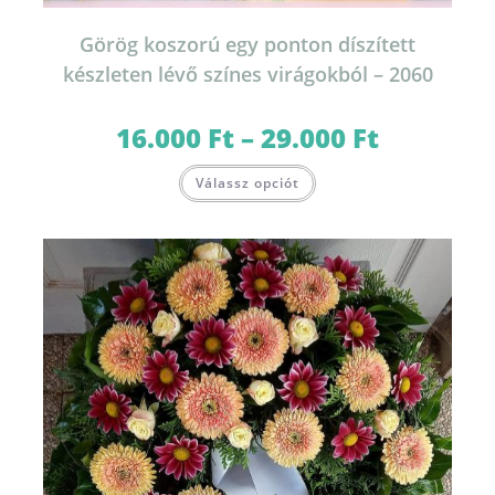
Görög koszorú egy ponton díszített
készleten lévő színes virágokból – 2060
16.000
Ft
–
29.000
Ft
Ártartomány:
16.000 Ft
-
Ennek
29.000 Ft
Válassz opciót
a
terméknek
több
variációja
van.
A
változatok
a
termékoldalon
választhatók
ki