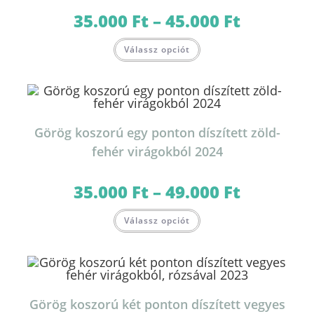
35.000
Ft
–
45.000
Ft
Ártartomány:
35.000 Ft
-
Ennek
45.000 Ft
Válassz opciót
a
terméknek
több
variációja
van.
A
változatok
a
termékoldalon
Görög koszorú egy ponton díszített zöld-
választhatók
ki
fehér virágokból 2024
35.000
Ft
–
49.000
Ft
Ártartomány:
35.000 Ft
-
Ennek
49.000 Ft
Válassz opciót
a
terméknek
több
variációja
van.
A
változatok
a
termékoldalon
Görög koszorú két ponton díszített vegyes
választhatók