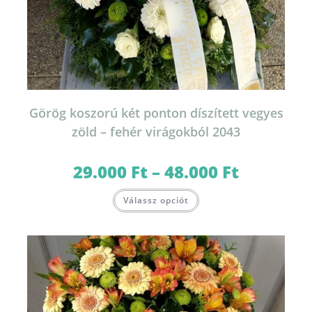
Görög koszorú két ponton díszített vegyes
zöld – fehér virágokból 2043
29.000
Ft
–
48.000
Ft
Ártartomány:
29.000 Ft
-
Ennek
48.000 Ft
Válassz opciót
a
terméknek
több
variációja
van.
A
változatok
a
termékoldalon
választhatók
ki