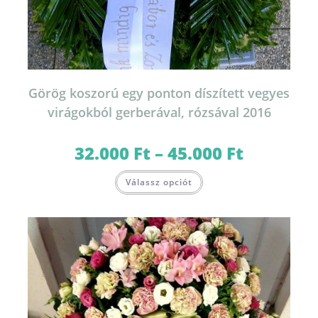
Görög koszorú egy ponton díszített vegyes
virágokból gerberával, rózsával 2016
32.000
Ft
–
45.000
Ft
Ártartomány:
32.000 Ft
-
Ennek
45.000 Ft
Válassz opciót
a
terméknek
több
variációja
van.
A
változatok
a
termékoldalon
választhatók
ki