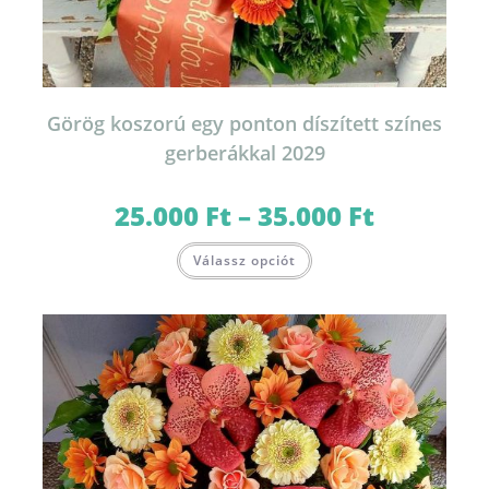
Görög koszorú egy ponton díszített színes
gerberákkal 2029
25.000
Ft
–
35.000
Ft
Ártartomány:
25.000 Ft
-
Ennek
35.000 Ft
Válassz opciót
a
terméknek
több
variációja
van.
A
változatok
a
termékoldalon
választhatók
ki