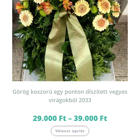
Görög koszorú egy ponton díszített vegyes
virágokból 2033
29.000
Ft
–
39.000
Ft
Ártartomány:
29.000 Ft
-
Ennek
39.000 Ft
Válassz opciót
a
terméknek