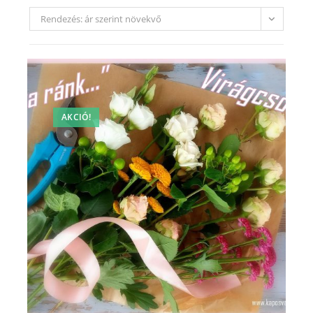
Rendezés: ár szerint növekvő
AKCIÓ!