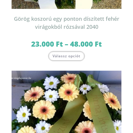
Görög koszorú egy ponton díszített fehér
virágokból rózsával 2040
23.000
Ft
–
48.000
Ft
Ártartomány:
23.000 Ft
-
Ennek
48.000 Ft
Válassz opciót
a
terméknek
több
variációja
van.
A
változatok
a
termékoldalon
választhatók
ki