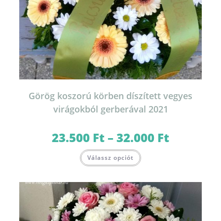
Görög koszorú körben díszített vegyes
virágokból gerberával 2021
23.500
Ft
–
32.000
Ft
Ártartomány:
23.500 Ft
-
Ennek
32.000 Ft
Válassz opciót
a
terméknek
több
variációja
van.
A
változatok
a
termékoldalon