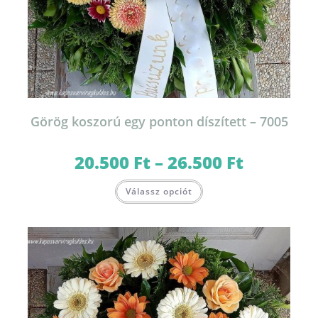
Görög koszorú egy ponton díszített – 7005
20.500
Ft
–
26.500
Ft
Ártartomány:
20.500 Ft
-
Ennek
26.500 Ft
Válassz opciót
a
terméknek
több
variációja
van.
A
változatok
a
termékoldalon
választhatók
ki