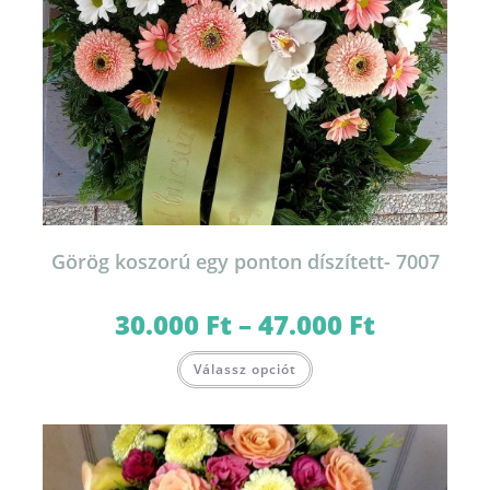
Görög koszorú egy ponton díszített- 7007
30.000
Ft
–
47.000
Ft
Ártartomány:
30.000 Ft
-
Ennek
47.000 Ft
Válassz opciót
a
terméknek
több
variációja
van.
A
változatok
a