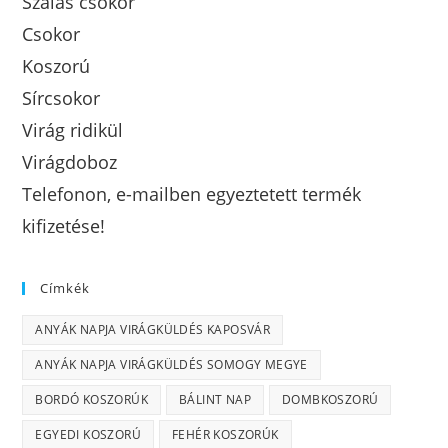
Szálas csokor
Csokor
Koszorú
Sírcsokor
Virág ridikül
Virágdoboz
Telefonon, e-mailben egyeztetett termék
kifizetése!
Címkék
ANYÁK NAPJA VIRÁGKÜLDÉS KAPOSVÁR
ANYÁK NAPJA VIRÁGKÜLDÉS SOMOGY MEGYE
BORDÓ KOSZORÚK
BÁLINT NAP
DOMBKOSZORÚ
EGYEDI KOSZORÚ
FEHÉR KOSZORÚK