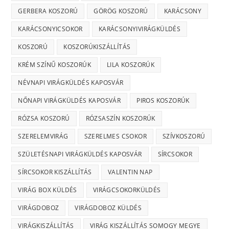
GERBERA KOSZORÚ
GÖRÖG KOSZORÚ
KARÁCSONY
KARÁCSONYICSOKOR
KARÁCSONYIVIRÁGKÜLDÉS
KOSZORÚ
KOSZORÚKISZÁLLÍTÁS
KRÉM SZÍNŰ KOSZORÚK
LILA KOSZORÚK
NÉVNAPI VIRÁGKÜLDÉS KAPOSVÁR
NŐNAPI VIRÁGKÜLDÉS KAPOSVÁR
PIROS KOSZORÚK
RÓZSA KOSZORÚ
RÓZSASZÍN KOSZORÚK
SZERELEMVIRÁG
SZERELMES CSOKOR
SZÍVKOSZORÚ
SZÜLETÉSNAPI VIRÁGKÜLDÉS KAPOSVÁR
SÍRCSOKOR
SÍRCSOKOR KISZÁLLÍTÁS
VALENTIN NAP
VIRÁG BOX KÜLDÉS
VIRÁGCSOKORKÜLDÉS
VIRÁGDOBOZ
VIRÁGDOBOZ KÜLDÉS
VIRÁGKISZÁLLÍTÁS
VIRÁG KISZÁLLÍTÁS SOMOGY MEGYE