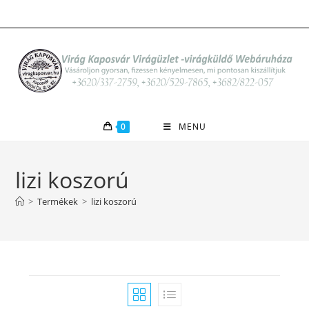
Skip
to
content
0
MENU
lizi koszorú
>
Termékek
>
lizi koszorú