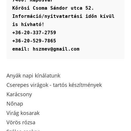
Kőrösi Csoma Sándor utca 52.
Információ/nyitvatartási időn kívül 
is hívható!
+36-20-337-2759
+36-20-529-7865
email: hszmev@gmail.com
Anyák napi kínálatunk
Cserepes virágok - tartós készítmények
Karácsony
Nőnap
Virág kosarak
Vörös rózsa