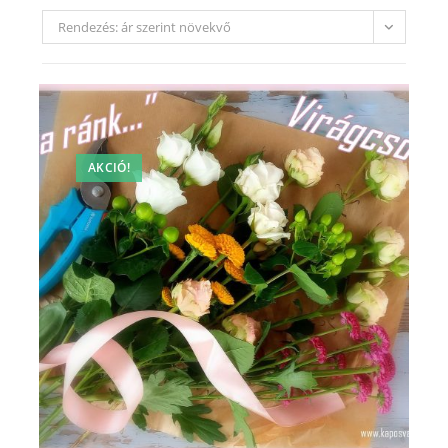
Rendezés: ár szerint növekvő
AKCIÓ!