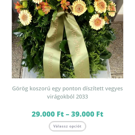
Görög koszorú egy ponton díszített vegyes
virágokból 2033
29.000
Ft
–
39.000
Ft
Ártartomány:
29.000 Ft
-
Ennek
39.000 Ft
Válassz opciót
a
terméknek