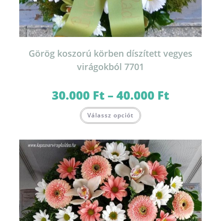
Görög koszorú körben díszített vegyes
virágokból 7701
30.000
Ft
–
40.000
Ft
Ártartomány:
30.000 Ft
-
Ennek
40.000 Ft
Válassz opciót
a
terméknek
több
variációja
van.
A
változatok
a
termékoldalon
választhatók
ki