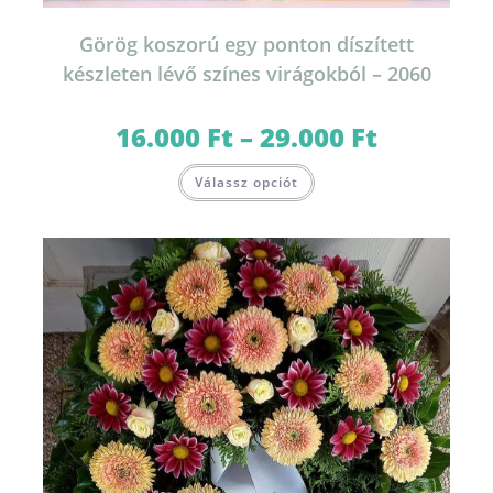
Görög koszorú egy ponton díszített
készleten lévő színes virágokból – 2060
16.000
Ft
–
29.000
Ft
Ártartomány:
16.000 Ft
-
Ennek
29.000 Ft
Válassz opciót
a
terméknek
több
variációja
van.
A
változatok
a
termékoldalon
választhatók
ki