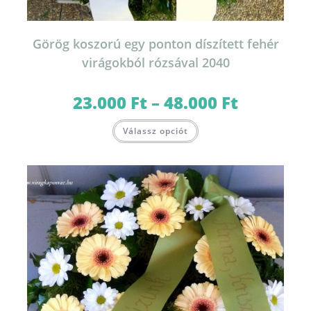
Görög koszorú egy ponton díszített fehér
virágokból rózsával 2040
23.000
Ft
–
48.000
Ft
Ártartomány:
23.000 Ft
-
Ennek
48.000 Ft
Válassz opciót
a
terméknek
több
variációja
van.
A
változatok
a
termékoldalon
választhatók
ki