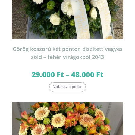
Görög koszorú két ponton díszített vegyes
zöld – fehér virágokból 2043
29.000
Ft
–
48.000
Ft
Ártartomány:
29.000 Ft
-
Ennek
48.000 Ft
Válassz opciót
a
terméknek
több
variációja
van.
A
változatok
a
termékoldalon
választhatók
ki