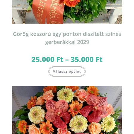
Görög koszorú egy ponton díszített színes
gerberákkal 2029
25.000
Ft
–
35.000
Ft
Ártartomány:
25.000 Ft
-
Ennek
35.000 Ft
Válassz opciót
a
terméknek
több
variációja
van.
A
változatok
a
termékoldalon
választhatók
ki