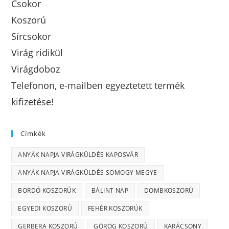
Csokor
Koszorú
Sírcsokor
Virág ridikül
Virágdoboz
Telefonon, e-mailben egyeztetett termék
kifizetése!
Címkék
ANYÁK NAPJA VIRÁGKÜLDÉS KAPOSVÁR
ANYÁK NAPJA VIRÁGKÜLDÉS SOMOGY MEGYE
BORDÓ KOSZORÚK
BÁLINT NAP
DOMBKOSZORÚ
EGYEDI KOSZORÚ
FEHÉR KOSZORÚK
GERBERA KOSZORÚ
GÖRÖG KOSZORÚ
KARÁCSONY