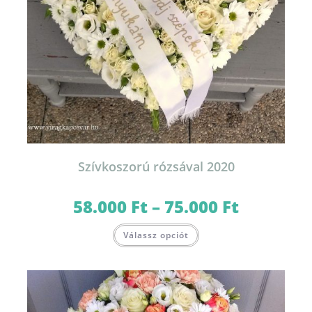
Szívkoszorú rózsával 2020
58.000
Ft
–
75.000
Ft
Ártartomány:
58.000 Ft
-
Ennek
75.000 Ft
Válassz opciót
a
terméknek
több
variációja
van.
A
változatok
a