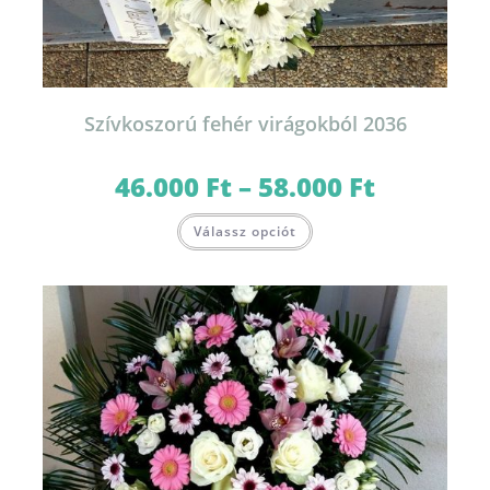
Szívkoszorú fehér virágokból 2036
46.000
Ft
–
58.000
Ft
Ártartomány:
46.000 Ft
-
Ennek
58.000 Ft
Válassz opciót
a
terméknek
több
variációja
van.
A
változatok
a
termékoldalon
választhatók
ki