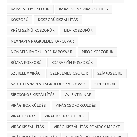
KARÁCSONYICSOKOR
KARÁCSONYIVIRÁGKÜLDÉS
KOSZORÚ
KOSZORÚKISZÁLLÍTÁS
KRÉM SZÍNŰ KOSZORÚK
LILA KOSZORÚK
NÉVNAPI VIRÁGKÜLDÉS KAPOSVÁR
NŐNAPI VIRÁGKÜLDÉS KAPOSVÁR
PIROS KOSZORÚK
RÓZSA KOSZORÚ
RÓZSASZÍN KOSZORÚK
SZERELEMVIRÁG
SZERELMES CSOKOR
SZÍVKOSZORÚ
SZÜLETÉSNAPI VIRÁGKÜLDÉS KAPOSVÁR
SÍRCSOKOR
SÍRCSOKOR KISZÁLLÍTÁS
VALENTIN NAP
VIRÁG BOX KÜLDÉS
VIRÁGCSOKORKÜLDÉS
VIRÁGDOBOZ
VIRÁGDOBOZ KÜLDÉS
VIRÁGKISZÁLLÍTÁS
VIRÁG KISZÁLLÍTÁS SOMOGY MEGYE