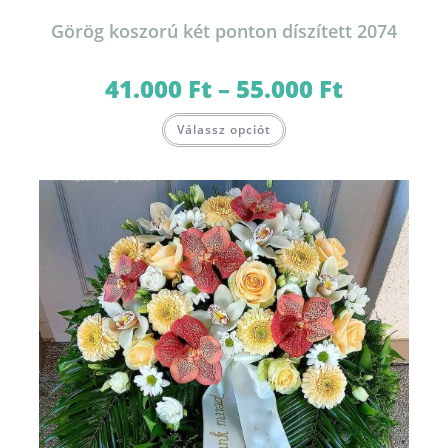
Görög koszorú két ponton díszített 2074
41.000
Ft
–
55.000
Ft
Ártartomány:
41.000 Ft
-
Ennek
55.000 Ft
Válassz opciót
a
terméknek
több
variációja
van.
A
változatok
a
termékoldalon
választhatók
ki