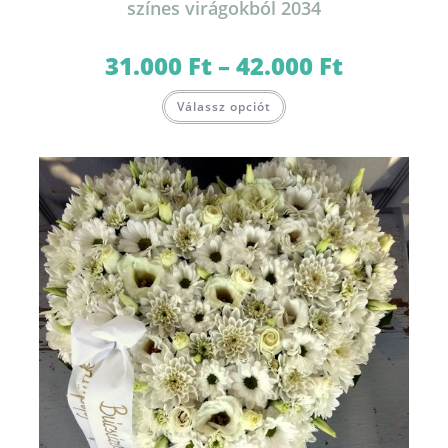
színes virágokból 2034
31.000
Ft
–
42.000
Ft
Ártartomány:
31.000 Ft
-
Ennek
42.000 Ft
Válassz opciót
a
terméknek
több
variációja
van.
A
változatok
a
termékoldalon
választhatók
ki