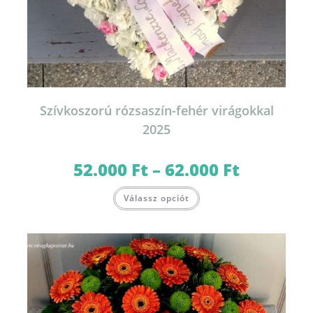
Szívkoszorú rózsaszín-fehér virágokkal
2025
52.000
Ft
–
62.000
Ft
Ártartomány:
52.000 Ft
-
Ennek
62.000 Ft
Válassz opciót
a
terméknek
több
variációja
van.
A
változatok
a
termékoldalon
választhatók
ki