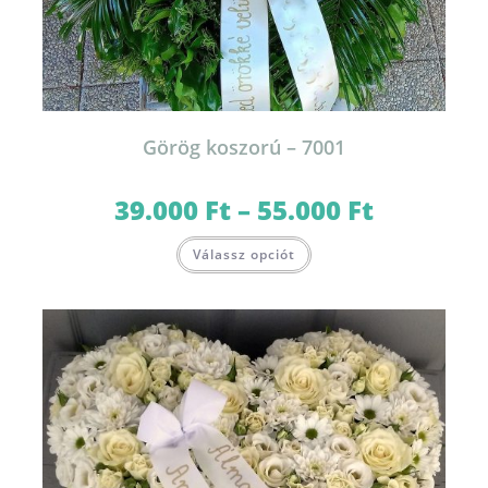
Görög koszorú – 7001
39.000
Ft
–
55.000
Ft
Ártartomány:
39.000 Ft
-
Ennek
55.000 Ft
Válassz opciót
a
terméknek
több
variációja
van.
A
változatok
a
termékoldalon
választhatók
ki