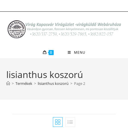
Skip
to
content
0
MENU
lisianthus koszorú
>
Termékek
>
lisianthus koszorú
>
Page 2