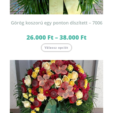
Görög koszorú egy ponton díszített – 7006
26.000
Ft
–
38.000
Ft
Ártartomány:
26.000 Ft
-
Ennek
38.000 Ft
Válassz opciót
a
terméknek
több
variációja
van.
A
változatok
a
termékoldalon
választhatók
ki