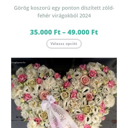
Görög koszorú egy ponton díszített zöld-
fehér virágokból 2024
35.000
Ft
–
49.000
Ft
Ártartomány:
35.000 Ft
-
Ennek
49.000 Ft
Válassz opciót
a
terméknek
több
variációja
van.
A
változatok
a
termékoldalon
választhatók
ki