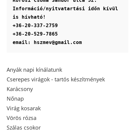
Kőrösi Csoma Sándor utca 52.
Információ/nyitvatartási időn kívül 
is hívható!
+36-20-337-2759
+36-20-529-7865
email: hszmev@gmail.com
Anyák napi kínálatunk
Cserepes virágok - tartós készítmények
Karácsony
Nőnap
Virág kosarak
Vörös rózsa
Szálas csokor