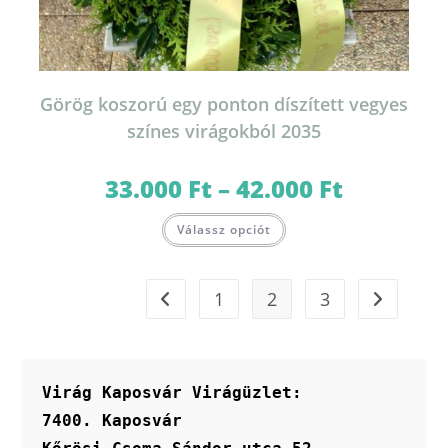
Görög koszorú egy ponton díszített vegyes
színes virágokból 2035
33.000
Ft
–
42.000
Ft
Ártartomány:
33.000 Ft
-
Ennek
42.000 Ft
Válassz opciót
a
terméknek
több
variációja
van.
1
2
3
A
változatok
a
termékoldalon
választhatók
ki
Virág Kaposvár Virágüzlet:
7400. Kaposvár