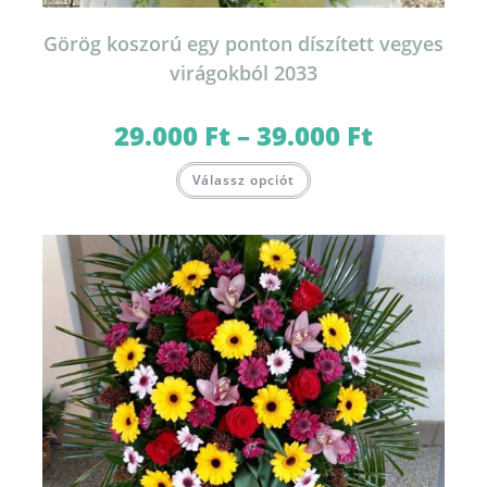
Görög koszorú egy ponton díszített vegyes
virágokból 2033
29.000
Ft
–
39.000
Ft
Ártartomány:
29.000 Ft
-
Ennek
39.000 Ft
Válassz opciót
a
terméknek
több
variációja
van.
A
változatok
a
termékoldalon
választhatók
ki