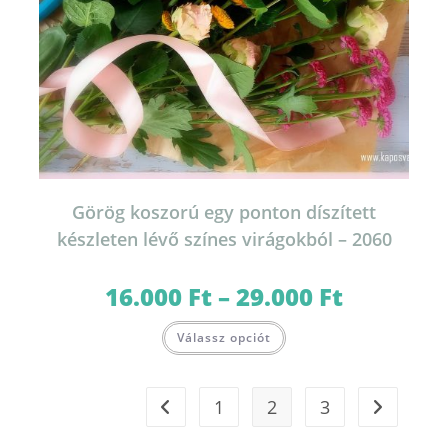
Görög koszorú egy ponton díszített
készleten lévő színes virágokból – 2060
16.000
Ft
–
29.000
Ft
Ártartomány:
16.000 Ft
-
Ennek
29.000 Ft
Válassz opciót
a
terméknek
több
variációja
van.
1
2
3
A
változatok
a