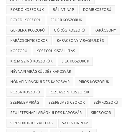
BORDÓ KOSZORÚK
BÁLINT NAP
DOMBKOSZORÚ
EGYEDI KOSZORÚ
FEHÉR KOSZORÚK
GERBERA KOSZORÚ
GÖRÖG KOSZORÚ
KARÁCSONY
KARÁCSONYICSOKOR
KARÁCSONYIVIRÁGKÜLDÉS
KOSZORÚ
KOSZORÚKISZÁLLÍTÁS
KRÉM SZÍNŰ KOSZORÚK
LILA KOSZORÚK
NÉVNAPI VIRÁGKÜLDÉS KAPOSVÁR
NŐNAPI VIRÁGKÜLDÉS KAPOSVÁR
PIROS KOSZORÚK
RÓZSA KOSZORÚ
RÓZSASZÍN KOSZORÚK
SZERELEMVIRÁG
SZERELMES CSOKOR
SZÍVKOSZORÚ
SZÜLETÉSNAPI VIRÁGKÜLDÉS KAPOSVÁR
SÍRCSOKOR
SÍRCSOKOR KISZÁLLÍTÁS
VALENTIN NAP