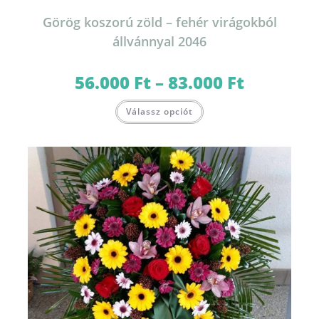
Görög koszorú zöld – fehér virágokból
állvánnyal 2046
56.000
Ft
–
83.000
Ft
Ártartomány:
56.000 Ft
-
Ennek
83.000 Ft
Válassz opciót
a
terméknek
több
variációja
van.
A
változatok
a
termékoldalon
választhatók
ki