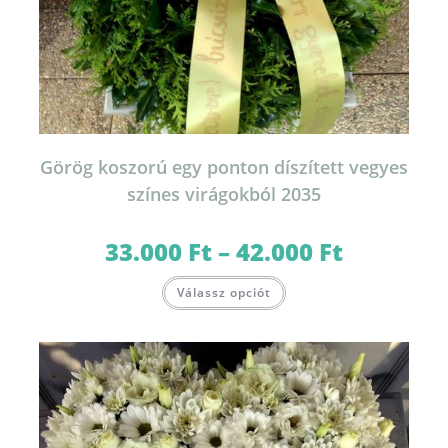
Görög koszorú egy ponton díszített vegyes
színes virágokból 2035
33.000
Ft
–
42.000
Ft
Ártartomány:
33.000 Ft
-
Ennek
42.000 Ft
Válassz opciót
a
terméknek
több
variációja
van.
A
változatok
a
termékoldalon
választhatók
ki