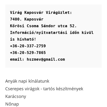
termékoldalon
választhatók
ki
Virág Kaposvár Virágüzlet:
7400. Kaposvár
Kőrösi Csoma Sándor utca 52.
Információ/nyitvatartási időn kívül 
is hívható!
+36-20-337-2759
+36-20-529-7865
email: hszmev@gmail.com
Anyák napi kínálatunk
Cserepes virágok - tartós készítmények
Karácsony
Nőnap