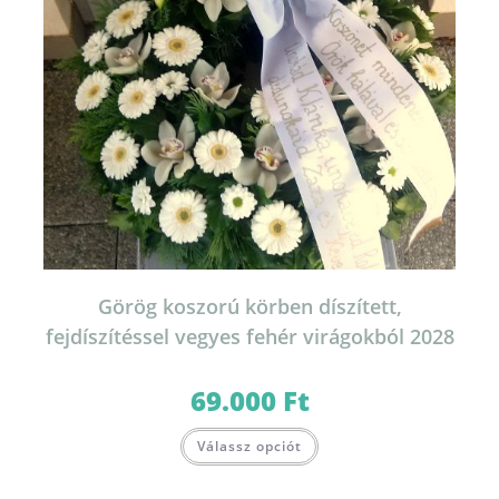
Görög koszorú körben díszített,
fejdíszítéssel vegyes fehér virágokból 2028
69.000
Ft
Ennek
Válassz opciót
a
terméknek
több
variációja