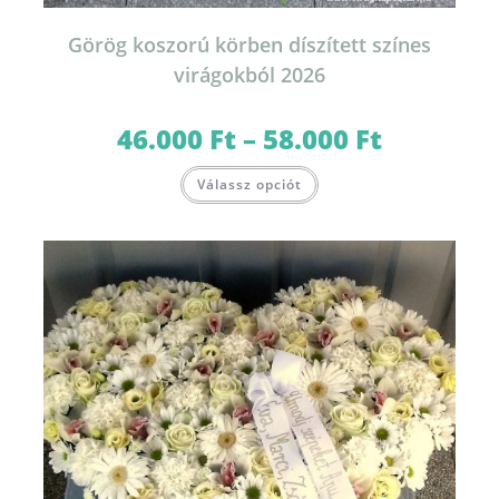
Görög koszorú körben díszített színes
virágokból 2026
46.000
Ft
–
58.000
Ft
Ártartomány:
46.000 Ft
-
Ennek
58.000 Ft
Válassz opciót
a
terméknek
több
variációja
van.
A
változatok
a
termékoldalon
választhatók
ki