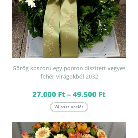
Görög koszorú egy ponton díszített vegyes
fehér virágokból 2032
27.000
Ft
–
49.500
Ft
Ártartomány:
27.000 Ft
-
Ennek
49.500 Ft
Válassz opciót
a
terméknek
több
variációja
van.
A
változatok
a