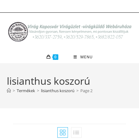
Skip
to
content
0
MENU
lisianthus koszorú
>
Termékek
>
lisianthus koszorú
>
Page 2