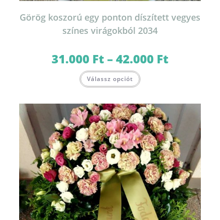
Görög koszorú egy ponton díszített vegyes
színes virágokból 2034
31.000
Ft
–
42.000
Ft
Ártartomány:
31.000 Ft
-
Ennek
42.000 Ft
Válassz opciót
a
terméknek
több
variációja
van.
A
változatok
a
termékoldalon
választhatók
ki