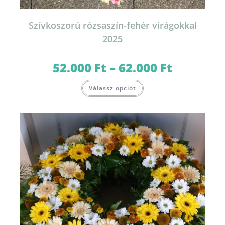
Szívkoszorú rózsaszín-fehér virágokkal
2025
52.000
Ft
–
62.000
Ft
Ártartomány:
52.000 Ft
-
Ennek
62.000 Ft
Válassz opciót
a
terméknek
több
variációja
van.
A
változatok
a
termékoldalon
választhatók
ki