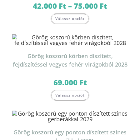
ki
42.000
Ft
–
75.000
Ft
Ártartomány:
42.000 Ft
-
Ennek
75.000 Ft
Válassz opciót
a
terméknek
több
variációja
van.
A
változatok
a
termékoldalon
Görög koszorú körben díszített,
választhatók
ki
fejdíszítéssel vegyes fehér virágokból 2028
69.000
Ft
Ennek
Válassz opciót
a
terméknek
több
variációja
van.
A
változatok
a
termékoldalon
Görög koszorú egy ponton díszített színes
választhatók
ki