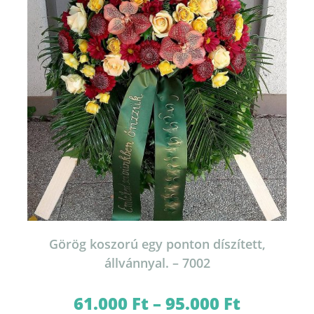
termékoldalon
választhatók
ki
Görög koszorú egy ponton díszített,
állvánnyal. – 7002
61.000
Ft
–
95.000
Ft
Ártartomány:
61.000 Ft