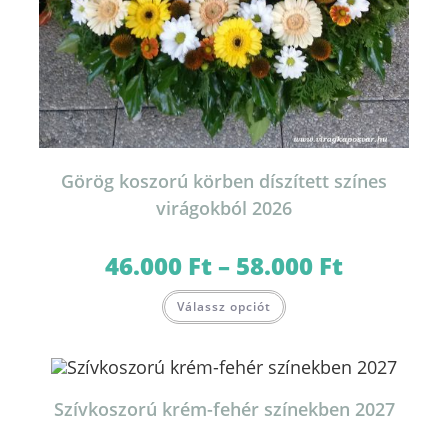
Görög koszorú körben díszített színes
virágokból 2026
46.000
Ft
–
58.000
Ft
Ártartomány:
46.000 Ft
-
Ennek
58.000 Ft
Válassz opciót
a
terméknek
több
variációja
van.
A
változatok
Szívkoszorú krém-fehér színekben 2027
a
termékoldalon
választhatók