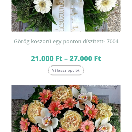
Görög koszorú egy ponton díszített- 7004
21.000
Ft
–
27.000
Ft
Ártartomány:
21.000 Ft
-
Ennek
27.000 Ft
Válassz opciót
a
terméknek
több
variációja
van.
A
változatok
a
termékoldalon
választhatók
ki