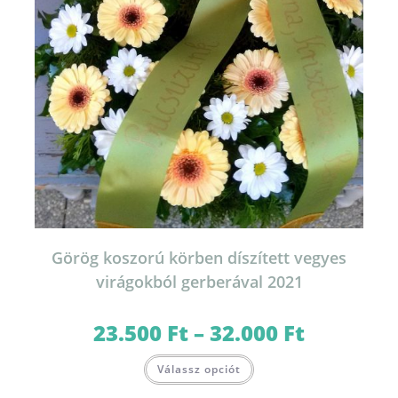
Görög koszorú körben díszített vegyes
virágokból gerberával 2021
23.500
Ft
–
32.000
Ft
Ártartomány:
23.500 Ft
-
Ennek
32.000 Ft
Válassz opciót
a
terméknek
több