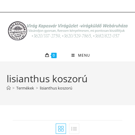
Skip
to
content
0
MENU
lisianthus koszorú
>
Termékek
>
lisianthus koszorú