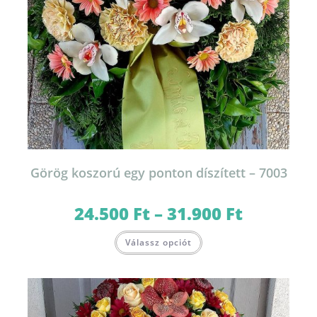
Görög koszorú egy ponton díszített – 7003
24.500
Ft
–
31.900
Ft
Ártartomány:
24.500 Ft
-
Ennek
31.900 Ft
Válassz opciót
a
terméknek
több
variációja
van.
A
változatok
a