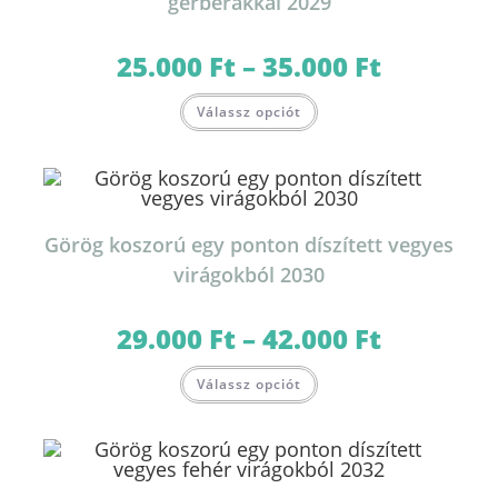
gerberákkal 2029
25.000
Ft
–
35.000
Ft
Ártartomány:
25.000 Ft
-
Ennek
35.000 Ft
Válassz opciót
a
terméknek
több
variációja
van.
A
változatok
a
termékoldalon
Görög koszorú egy ponton díszített vegyes
választhatók
ki
virágokból 2030
29.000
Ft
–
42.000
Ft
Ártartomány:
29.000 Ft
-
Ennek
42.000 Ft
Válassz opciót
a
terméknek
több
variációja
van.
A
változatok
a