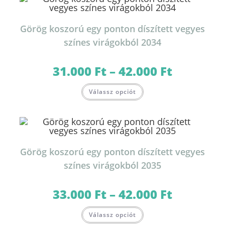
A
változatok
a
termékoldalon
Görög koszorú egy ponton díszített vegyes
választhatók
ki
színes virágokból 2034
31.000
Ft
–
42.000
Ft
Ártartomány:
31.000 Ft
-
Ennek
42.000 Ft
Válassz opciót
a
terméknek
több
variációja
van.
A
változatok
a
termékoldalon
Görög koszorú egy ponton díszített vegyes
választhatók
ki
színes virágokból 2035
33.000
Ft
–
42.000
Ft
Ártartomány:
33.000 Ft
-
Ennek
42.000 Ft
Válassz opciót
a
terméknek