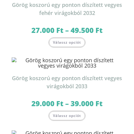
termékoldalon
Görög koszorú egy ponton díszített vegyes
választhatók
ki
fehér virágokból 2032
27.000
Ft
–
49.500
Ft
Ártartomány:
27.000 Ft
-
Ennek
49.500 Ft
Válassz opciót
a
terméknek
több
variációja
van.
A
változatok
a
termékoldalon
Görög koszorú egy ponton díszített vegyes
választhatók
ki
virágokból 2033
29.000
Ft
–
39.000
Ft
Ártartomány:
29.000 Ft
-
Ennek
39.000 Ft
Válassz opciót
a
terméknek
több
variációja
van.