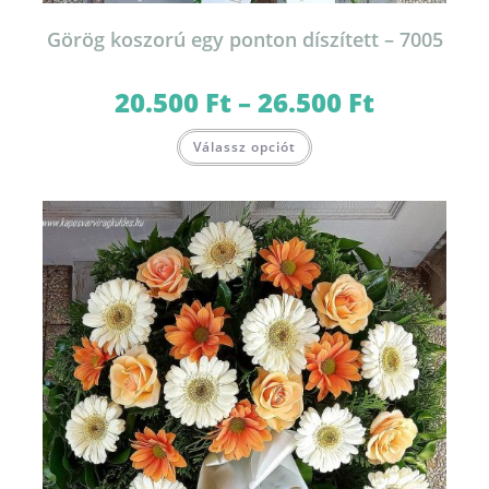
Görög koszorú egy ponton díszített – 7005
20.500
Ft
–
26.500
Ft
Ártartomány:
20.500 Ft
-
Ennek
26.500 Ft
Válassz opciót
a
terméknek
több
variációja
van.
A
változatok
a
termékoldalon
választhatók
ki