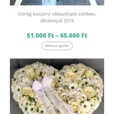
Görög koszorú választható színben,
állvánnyal 2018
51.000
Ft
–
65.000
Ft
Ártartomány:
51.000 Ft
-
Ennek
65.000 Ft
Válassz opciót
a
terméknek
több
variációja
van.
A
változatok
a
termékoldalon
választhatók
ki