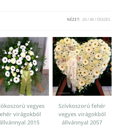
NÉZET:
20
40
ÖSSZES
lókoszorú vegyes
Szívkoszorú fehér
fehér virágokból
vegyes virágokból
állvánnyal 2015
állvánnyal 2057