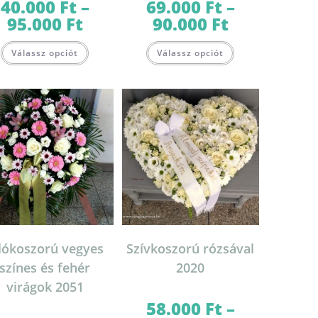
40.000
Ft
–
69.000
Ft
–
95.000
Ft
90.000
Ft
Ártartomány:
Ártartomány:
40.000 Ft
69.000 Ft
-
-
Ennek
Ennek
95.000 Ft
90.000 Ft
Válassz opciót
Válassz opciót
a
a
terméknek
terméknek
több
több
variációja
variációja
van.
van.
A
A
változatok
változatok
a
a
lon
termékoldalon
termékoldalon
k
választhatók
választhatók
ki
ki
lókoszorú vegyes
Szívkoszorú rózsával
színes és fehér
2020
virágok 2051
58.000
Ft
–