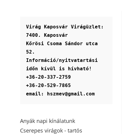
Virág Kaposvár Virágüzlet:
7400. Kaposvár
Kőrösi Csoma Sándor utca 
52.
Információ/nyitvatartási 
időn kívül is hívható!
+36-20-337-2759
+36-20-529-7865
email: hszmev@gmail.com
Anyák napi kínálatunk
Cserepes virágok - tartós