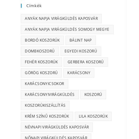
Címkék
ANYÁK NAPJA VIRÁGKÜLDÉS KAPOSVÁR
ANYÁK NAPJA VIRÁGKÜLDÉS SOMOGY MEGYE
BORDÓ KOSZORÚK
BÁLINT NAP
DOMBKOSZORÚ
EGYEDI KOSZORÚ
FEHÉR KOSZORÚK
GERBERA KOSZORÚ
GÖRÖG KOSZORÚ
KARÁCSONY
KARÁCSONYICSOKOR
KARÁCSONYIVIRÁGKÜLDÉS
KOSZORÚ
KOSZORÚKISZÁLLÍTÁS
KRÉM SZÍNŰ KOSZORÚK
LILA KOSZORÚK
NÉVNAPI VIRÁGKÜLDÉS KAPOSVÁR
NŐNAPI VIRÁGKÜLDÉS KAPOSVÁR