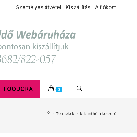
Személyes átvétel
Kiszállítás
A fiókom
FOODORA
TOGGLE
0
WEBSITE
>
Termékek
>
krizanthém koszorú
SEARCH