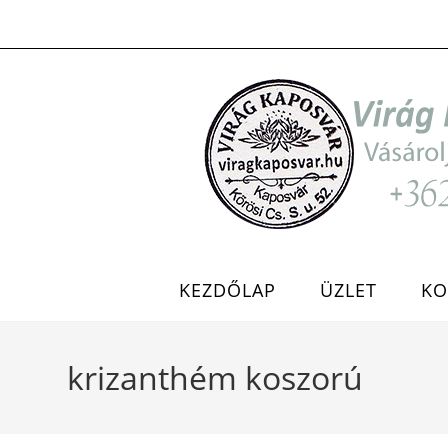
Skip
to
content
KEZDŐLAP
ÜZLET
KO
krizanthém koszorú