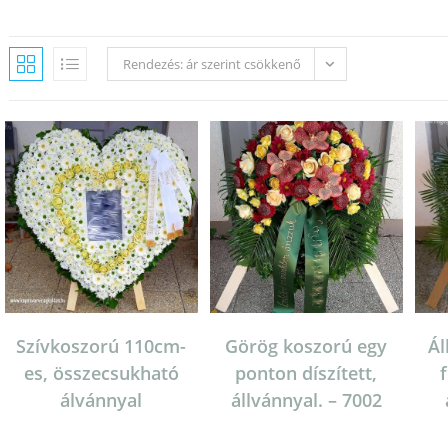
Rendezés: ár szerint csökkenő
Szívkoszorú 110cm-
Görög koszorú egy
Ál
es, összecsukható
ponton díszített,
álvánnyal
állvánnyal. – 7002