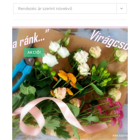
Rendezés: ár szerint növekvő
AKCIÓ!