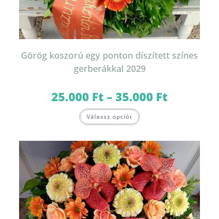
Görög koszorú egy ponton díszített színes
gerberákkal 2029
25.000
Ft
–
35.000
Ft
Ártartomány:
25.000 Ft
-
Ennek
35.000 Ft
Válassz opciót
a
terméknek
több
variációja
van.
A
változatok
a
termékoldalon
választhatók
ki