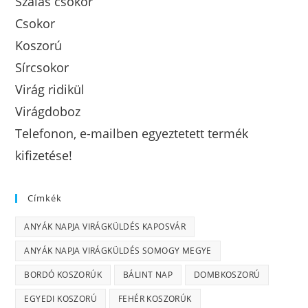
Szálas csokor
Csokor
Koszorú
Sírcsokor
Virág ridikül
Virágdoboz
Telefonon, e-mailben egyeztetett termék
kifizetése!
Címkék
ANYÁK NAPJA VIRÁGKÜLDÉS KAPOSVÁR
ANYÁK NAPJA VIRÁGKÜLDÉS SOMOGY MEGYE
BORDÓ KOSZORÚK
BÁLINT NAP
DOMBKOSZORÚ
EGYEDI KOSZORÚ
FEHÉR KOSZORÚK