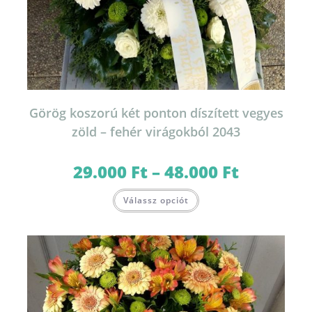
Görög koszorú két ponton díszített vegyes
zöld – fehér virágokból 2043
29.000
Ft
–
48.000
Ft
Ártartomány:
29.000 Ft
-
Ennek
48.000 Ft
Válassz opciót
a
terméknek
több
variációja
van.
A
változatok
a
termékoldalon
választhatók
ki