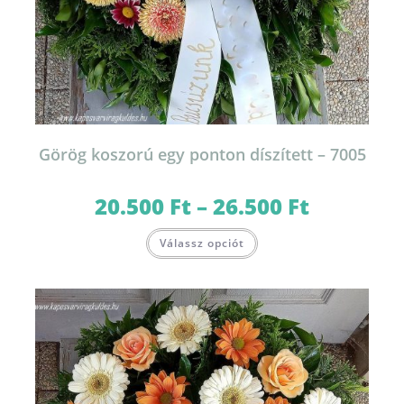
Görög koszorú egy ponton díszített – 7005
20.500
Ft
–
26.500
Ft
Ártartomány:
20.500 Ft
-
Ennek
26.500 Ft
Válassz opciót
a
terméknek
több
variációja
van.
A
változatok
a
termékoldalon
választhatók
ki