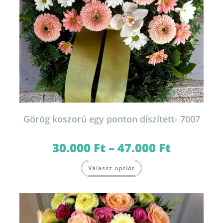
Görög koszorú egy ponton díszített- 7007
30.000
Ft
–
47.000
Ft
Ártartomány:
30.000 Ft
-
Ennek
47.000 Ft
Válassz opciót
a
terméknek
több
variációja
van.
A
változatok
a