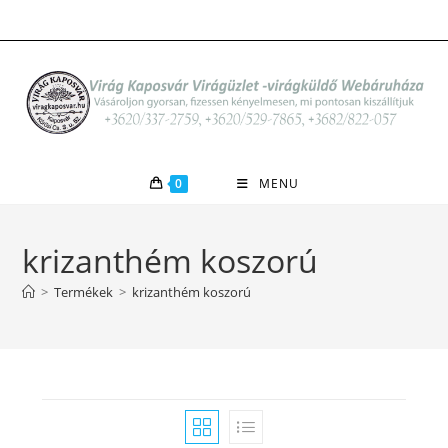
Skip
to
content
0
MENU
krizanthém koszorú
>
Termékek
>
krizanthém koszorú