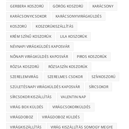
GERBERA KOSZORÚ
GÖRÖG KOSZORÚ
KARÁCSONY
KARÁCSONYICSOKOR
KARÁCSONYIVIRÁGKÜLDÉS
KOSZORÚ
KOSZORÚKISZÁLLÍTÁS
KRÉM SZÍNŰ KOSZORÚK
LILA KOSZORÚK
NÉVNAPI VIRÁGKÜLDÉS KAPOSVÁR
NŐNAPI VIRÁGKÜLDÉS KAPOSVÁR
PIROS KOSZORÚK
RÓZSA KOSZORÚ
RÓZSASZÍN KOSZORÚK
SZERELEMVIRÁG
SZERELMES CSOKOR
SZÍVKOSZORÚ
SZÜLETÉSNAPI VIRÁGKÜLDÉS KAPOSVÁR
SÍRCSOKOR
SÍRCSOKOR KISZÁLLÍTÁS
VALENTIN NAP
VIRÁG BOX KÜLDÉS
VIRÁGCSOKORKÜLDÉS
VIRÁGDOBOZ
VIRÁGDOBOZ KÜLDÉS
VIRÁGKISZÁLLÍTÁS
VIRÁG KISZÁLLÍTÁS SOMOGY MEGYE