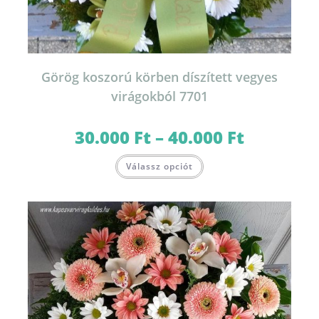
Görög koszorú körben díszített vegyes
virágokból 7701
30.000
Ft
–
40.000
Ft
Ártartomány:
30.000 Ft
-
Ennek
40.000 Ft
Válassz opciót
a
terméknek
több
variációja
van.
A
változatok
a
termékoldalon
választhatók
ki