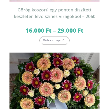
Görög koszorú egy ponton díszített
készleten lévő színes virágokból – 2060
16.000
Ft
–
29.000
Ft
Ártartomány:
16.000 Ft
-
Ennek
29.000 Ft
Válassz opciót
a
terméknek
több
variációja
van.
A
változatok
a
termékoldalon
választhatók
ki