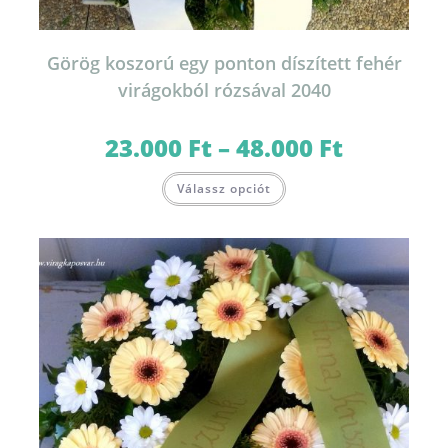
Görög koszorú egy ponton díszített fehér
virágokból rózsával 2040
23.000
Ft
–
48.000
Ft
Ártartomány:
23.000 Ft
-
Ennek
48.000 Ft
Válassz opciót
a
terméknek
több
variációja
van.
A
változatok
a
termékoldalon
választhatók
ki