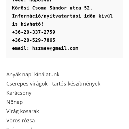
Kőrösi Csoma Sándor utca 52.
Információ/nyitvatartási időn kívül 
is hívható!
+36-20-337-2759
+36-20-529-7865
email: hszmev@gmail.com
Anyák napi kínálatunk
Cserepes virágok - tartós készítmények
Karácsony
Nőnap
Virág kosarak
Vörös rózsa