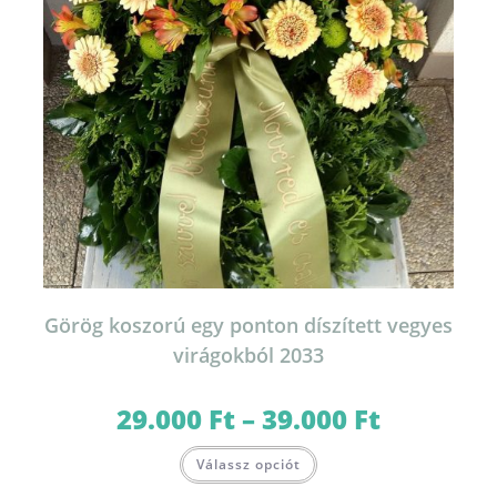
Görög koszorú egy ponton díszített vegyes
virágokból 2033
29.000
Ft
–
39.000
Ft
Ártartomány:
29.000 Ft
-
Ennek
39.000 Ft
Válassz opciót
a
terméknek