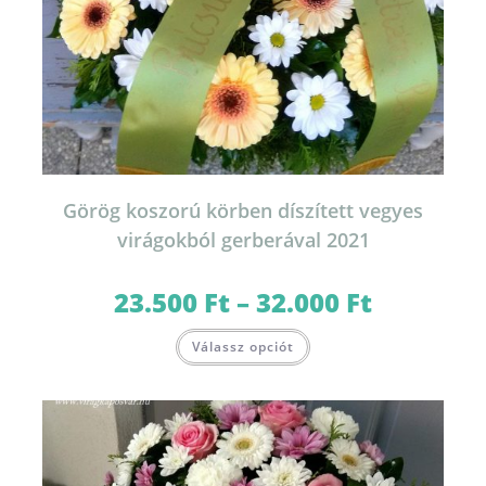
Görög koszorú körben díszített vegyes
virágokból gerberával 2021
23.500
Ft
–
32.000
Ft
Ártartomány:
23.500 Ft
-
Ennek
32.000 Ft
Válassz opciót
a
terméknek
több
variációja
van.
A
változatok
a
termékoldalon