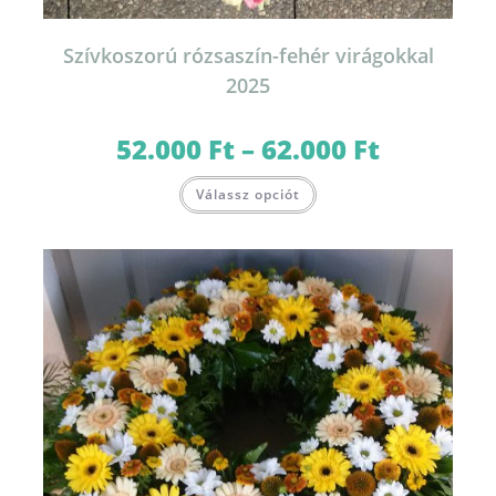
Szívkoszorú rózsaszín-fehér virágokkal
2025
52.000
Ft
–
62.000
Ft
Ártartomány:
52.000 Ft
-
Ennek
62.000 Ft
Válassz opciót
a
terméknek
több
variációja
van.
A
változatok
a
termékoldalon
választhatók
ki