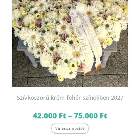
ki
Szívkoszorú krém-fehér színekben 2027
42.000
Ft
–
75.000
Ft
Ártartomány:
42.000 Ft
-
Ennek
75.000 Ft
Válassz opciót
a
terméknek
több