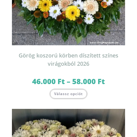
Görög koszorú körben díszített színes
virágokból 2026
46.000
Ft
–
58.000
Ft
Ártartomány:
46.000 Ft
-
Ennek
58.000 Ft
Válassz opciót
a
terméknek
több
variációja
van.
A
változatok
a
termékoldalon
választhatók