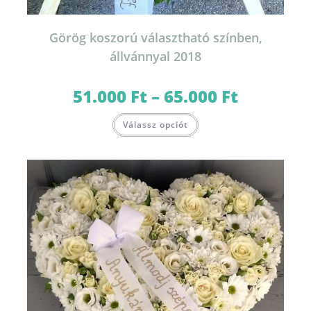
Görög koszorú választható színben,
állvánnyal 2018
51.000
Ft
–
65.000
Ft
Ártartomány:
51.000 Ft
-
Ennek
65.000 Ft
Válassz opciót
a
terméknek
több
variációja
van.
A
változatok
a
termékoldalon
választhatók
ki