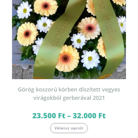
Görög koszorú körben díszített vegyes
virágokból gerberával 2021
23.500
Ft
–
32.000
Ft
Ártartomány:
23.500 Ft
-
Ennek
32.000 Ft
Válassz opciót
a
terméknek
több