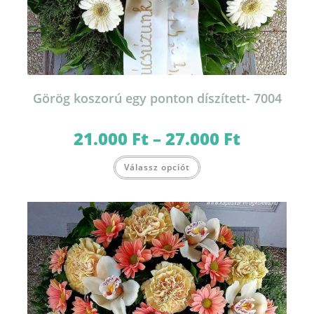
Görög koszorú egy ponton díszített- 7004
21.000
Ft
–
27.000
Ft
Ártartomány:
21.000 Ft
-
Ennek
27.000 Ft
Válassz opciót
a
terméknek
több
variációja
van.
A
változatok
a
termékoldalon
választhatók
ki