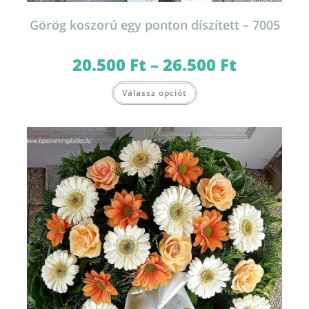
Görög koszorú egy ponton díszített – 7005
20.500
Ft
–
26.500
Ft
Ártartomány:
20.500 Ft
-
Ennek
26.500 Ft
Válassz opciót
a
terméknek
több
variációja
van.
A
változatok
a
termékoldalon
választhatók
ki