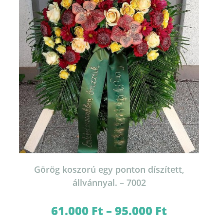
termékoldalon
választhatók
ki
Görög koszorú egy ponton díszített,
állvánnyal. – 7002
61.000
Ft
–
95.000
Ft
Ártartomány:
61.000 Ft