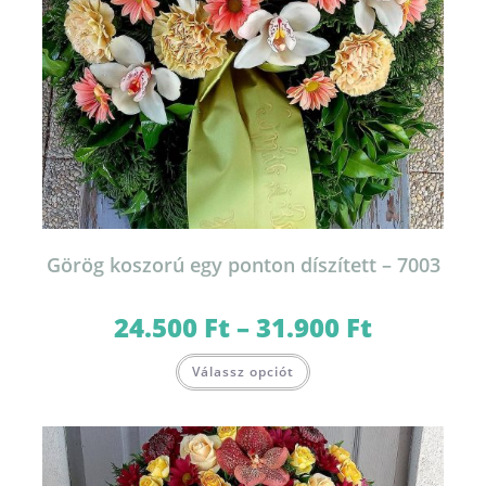
Görög koszorú egy ponton díszített – 7003
24.500
Ft
–
31.900
Ft
Ártartomány:
24.500 Ft
-
Ennek
31.900 Ft
Válassz opciót
a
terméknek
több
variációja
van.
A
változatok
a