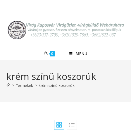
Skip
to
content
0
MENU
krém színű koszorúk
>
Termékek
>
krém színű koszorúk