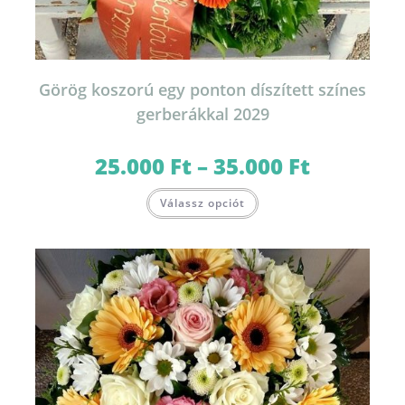
Görög koszorú egy ponton díszített színes
gerberákkal 2029
25.000
Ft
–
35.000
Ft
Ártartomány:
25.000 Ft
-
Ennek
35.000 Ft
Válassz opciót
a
terméknek
több
variációja
van.
A
változatok
a
termékoldalon
választhatók
ki