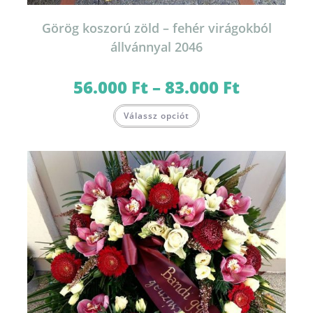
Görög koszorú zöld – fehér virágokból
állvánnyal 2046
56.000
Ft
–
83.000
Ft
Ártartomány:
56.000 Ft
-
Ennek
83.000 Ft
Válassz opciót
a
terméknek
több
variációja
van.
A
változatok
a
termékoldalon
választhatók
ki