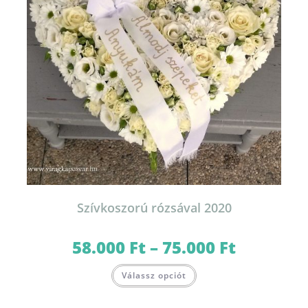
Szívkoszorú rózsával 2020
58.000
Ft
–
75.000
Ft
Ártartomány:
58.000 Ft
-
Ennek
75.000 Ft
Válassz opciót
a
terméknek
több
variációja