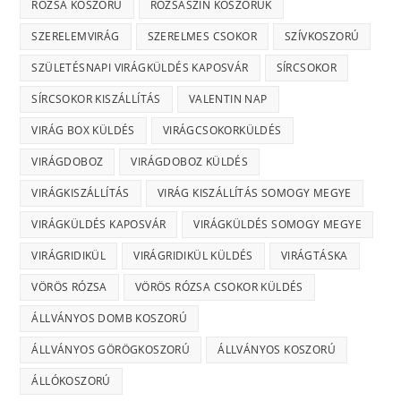
RÓZSA KOSZORÚ
RÓZSASZÍN KOSZORÚK
SZERELEMVIRÁG
SZERELMES CSOKOR
SZÍVKOSZORÚ
SZÜLETÉSNAPI VIRÁGKÜLDÉS KAPOSVÁR
SÍRCSOKOR
SÍRCSOKOR KISZÁLLÍTÁS
VALENTIN NAP
VIRÁG BOX KÜLDÉS
VIRÁGCSOKORKÜLDÉS
VIRÁGDOBOZ
VIRÁGDOBOZ KÜLDÉS
VIRÁGKISZÁLLÍTÁS
VIRÁG KISZÁLLÍTÁS SOMOGY MEGYE
VIRÁGKÜLDÉS KAPOSVÁR
VIRÁGKÜLDÉS SOMOGY MEGYE
VIRÁGRIDIKÜL
VIRÁGRIDIKÜL KÜLDÉS
VIRÁGTÁSKA
VÖRÖS RÓZSA
VÖRÖS RÓZSA CSOKOR KÜLDÉS
ÁLLVÁNYOS DOMB KOSZORÚ
ÁLLVÁNYOS GÖRÖGKOSZORÚ
ÁLLVÁNYOS KOSZORÚ
ÁLLÓKOSZORÚ