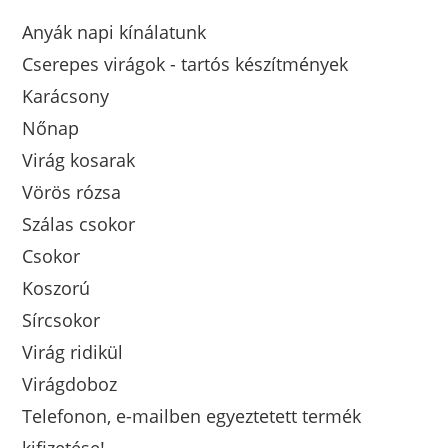
Anyák napi kínálatunk
Cserepes virágok - tartós készítmények
Karácsony
Nőnap
Virág kosarak
Vörös rózsa
Szálas csokor
Csokor
Koszorú
Sírcsokor
Virág ridikül
Virágdoboz
Telefonon, e-mailben egyeztetett termék
kifizetése!