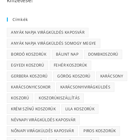
Címkék
ANYÁK NAPJA VIRÁGKÜLDÉS KAPOSVÁR
ANYÁK NAPJA VIRÁGKÜLDÉS SOMOGY MEGYE
BORDÓ KOSZORÚK
BÁLINT NAP
DOMBKOSZORÚ
EGYEDI KOSZORÚ
FEHÉR KOSZORÚK
GERBERA KOSZORÚ
GÖRÖG KOSZORÚ
KARÁCSONY
KARÁCSONYICSOKOR
KARÁCSONYIVIRÁGKÜLDÉS
KOSZORÚ
KOSZORÚKISZÁLLÍTÁS
KRÉM SZÍNŰ KOSZORÚK
LILA KOSZORÚK
NÉVNAPI VIRÁGKÜLDÉS KAPOSVÁR
NŐNAPI VIRÁGKÜLDÉS KAPOSVÁR
PIROS KOSZORÚK