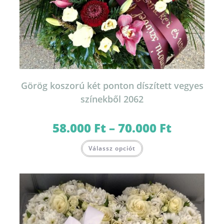
Görög koszorú két ponton díszített vegyes
színekből 2062
58.000
Ft
–
70.000
Ft
Ártartomány:
58.000 Ft
-
Ennek
70.000 Ft
Válassz opciót
a
terméknek
több
variációja
van.
A
változatok
a
termékoldalon
választhatók
ki