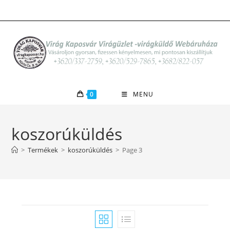
Skip
to
content
0
MENU
koszorúküldés
>
Termékek
>
koszorúküldés
>
Page 3