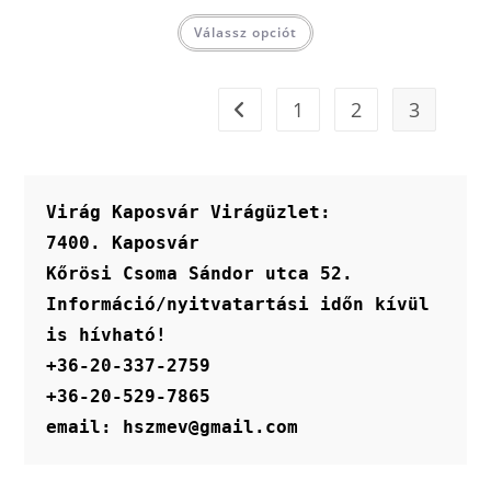
Válassz opciót
1
2
3
Virág Kaposvár Virágüzlet:
7400. Kaposvár
Kőrösi Csoma Sándor utca 52.
Információ/nyitvatartási időn kívül 
is hívható!
+36-20-337-2759
+36-20-529-7865
email: hszmev@gmail.com