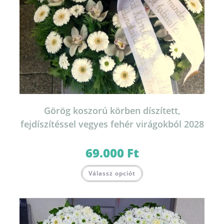
Görög koszorú körben díszített,
fejdíszítéssel vegyes fehér virágokból 2028
69.000
Ft
Ennek
Válassz opciót
a
terméknek
több
variációja
van.
A
változatok
a