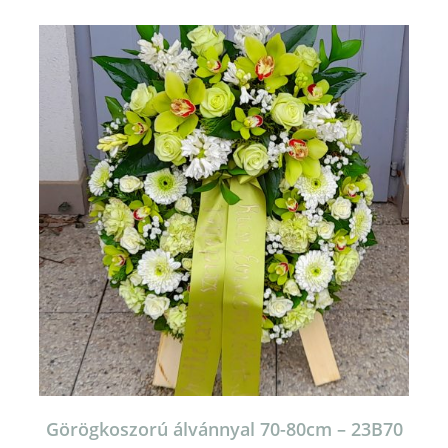
Görögkoszorú álvánnyal 70-80cm – 23B70