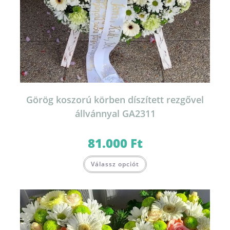
Görög koszorú körben díszített rezgővel
állvánnyal GA2311
81.000
Ft
Válassz opciót