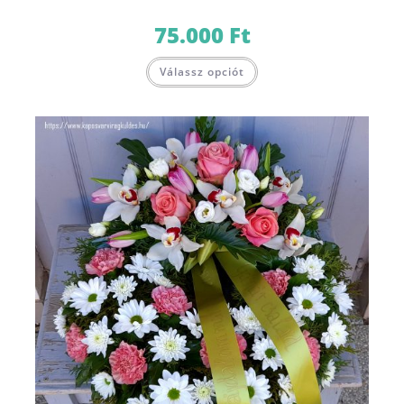
75.000
Ft
Válassz opciót