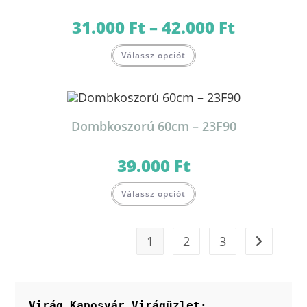
31.000
Ft
–
42.000
Ft
Ártartomány:
31.000 Ft
-
Ennek
42.000 Ft
Válassz opciót
a
terméknek
több
variációja
van.
A
változatok
Dombkoszorú 60cm – 23F90
a
termékoldalon
választhatók
ki
39.000
Ft
Válassz opciót
1
2
3
Virág Kaposvár Virágüzlet: