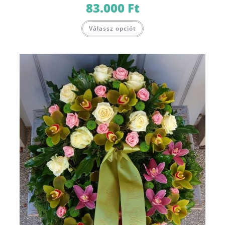
83.000
Ft
Válassz opciót