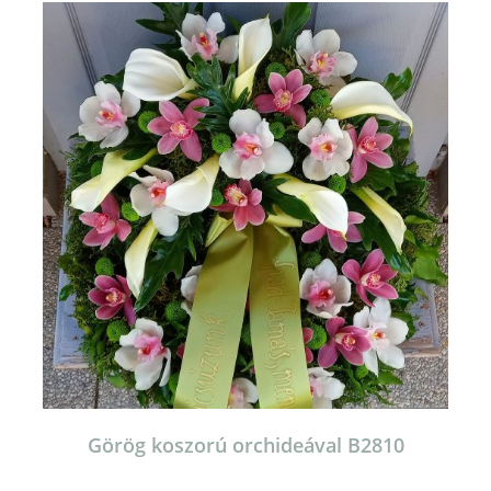
Görög koszorú orchideával B2810