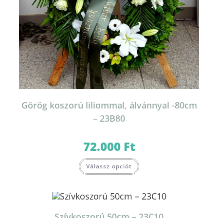
Görög koszorú liliommal, álvánnyal -80cm
– 23B80
72.000
Ft
Válassz opciót
Szívkoszorú 50cm – 23C10