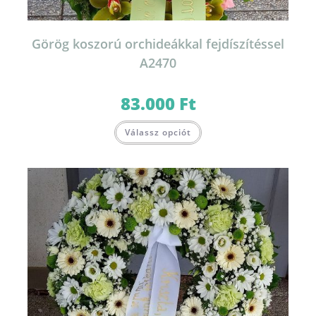
Görög koszorú orchideákkal fejdíszítéssel
A2470
83.000
Ft
Válassz opciót