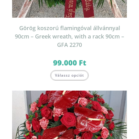
Görög koszorú flamingóval állvánnyal
90cm – Greek wreath, with a rack 90cm –
GFA 2270
99.000
Ft
Válassz opciót