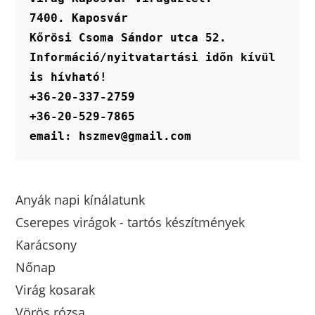
7400. Kaposvár
Kőrösi Csoma Sándor utca 52.
Információ/nyitvatartási időn kívül 
is hívható!
+36-20-337-2759
+36-20-529-7865
email: hszmev@gmail.com
Anyák napi kínálatunk
Cserepes virágok - tartós készítmények
Karácsony
Nőnap
Virág kosarak
Vörös rózsa