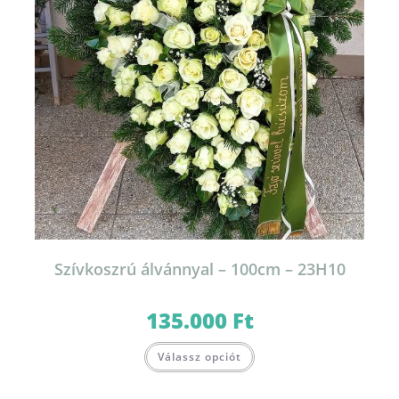
Szívkoszrú álvánnyal – 100cm – 23H10
135.000
Ft
Válassz opciót