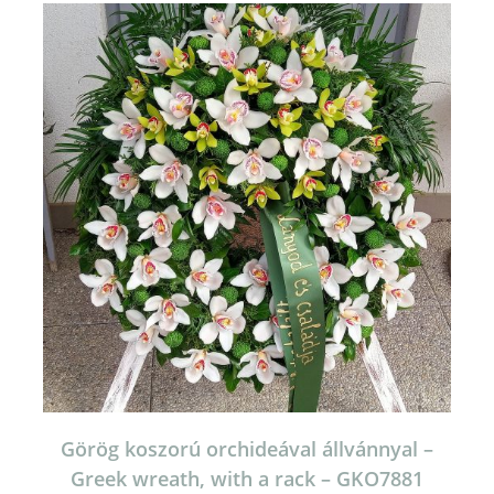
Görög koszorú orchideával állvánnyal –
Greek wreath, with a rack – GKO7881