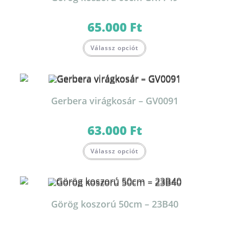
65.000
Ft
Válassz opciót
Gerbera virágkosár – GV0091
63.000
Ft
Válassz opciót
Görög koszorú 50cm – 23B40