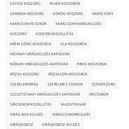
EGYEDI KOSZORÚ
FEHÉR KOSZORÚK
GERBERA KOSZORÚ
GÖRÖG KOSZORÚ
KARÁCSONY
KARÁCSONYICSOKOR
KARÁCSONYIVIRÁGKÜLDÉS
KOSZORÚ
KOSZORÚKISZÁLLÍTÁS
KRÉM SZÍNŰ KOSZORÚK
LILA KOSZORÚK
NÉVNAPI VIRÁGKÜLDÉS KAPOSVÁR
NŐNAPI VIRÁGKÜLDÉS KAPOSVÁR
PIROS KOSZORÚK
RÓZSA KOSZORÚ
RÓZSASZÍN KOSZORÚK
SZERELEMVIRÁG
SZERELMES CSOKOR
SZÍVKOSZORÚ
SZÜLETÉSNAPI VIRÁGKÜLDÉS KAPOSVÁR
SÍRCSOKOR
SÍRCSOKOR KISZÁLLÍTÁS
VALENTIN NAP
VIRÁG BOX KÜLDÉS
VIRÁGCSOKORKÜLDÉS
VIRÁGDOBOZ
VIRÁGDOBOZ KÜLDÉS