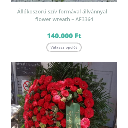
Állókoszorú szív formával állvánnyal –
flower wreath – AF3364
140.000
Ft
Válassz opciót