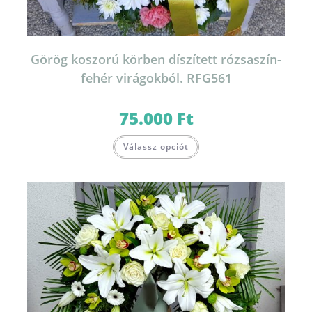
Görög koszorú körben díszített rózsaszín-
fehér virágokból. RFG561
75.000
Ft
Válassz opciót