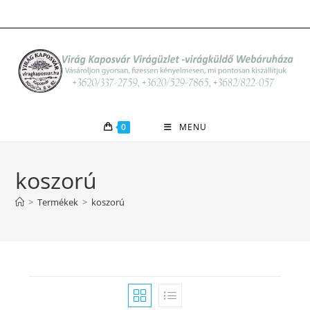
Skip
to
content
0
MENU
koszorú
>
Termékek
>
koszorú