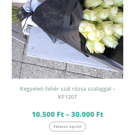
Kegyeleti fehér szál rózsa szalaggal –
KF1207
10.500
Ft
–
30.000
Ft
Ártartomány:
10.500 Ft
-
Ennek
30.000 Ft
Válassz opciót
a
terméknek