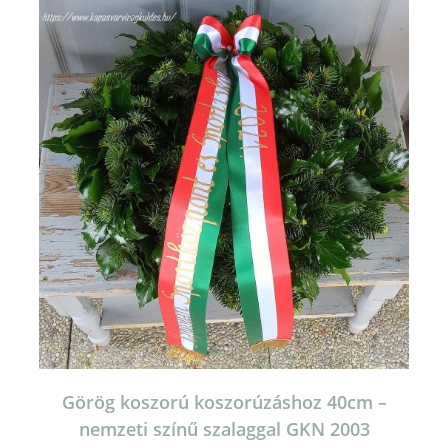
Görög koszorú koszorúzáshoz 40cm –
nemzeti színű szalaggal GKN 2003