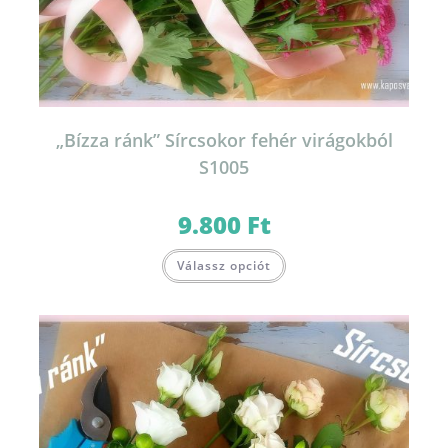
„Bízza ránk” Sírcsokor fehér virágokból
S1005
9.800
Ft
Válassz opciót