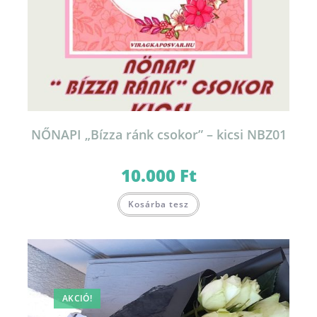
NŐNAPI „Bízza ránk csokor” – kicsi NBZ01
10.000
Ft
Kosárba tesz
AKCIÓ!