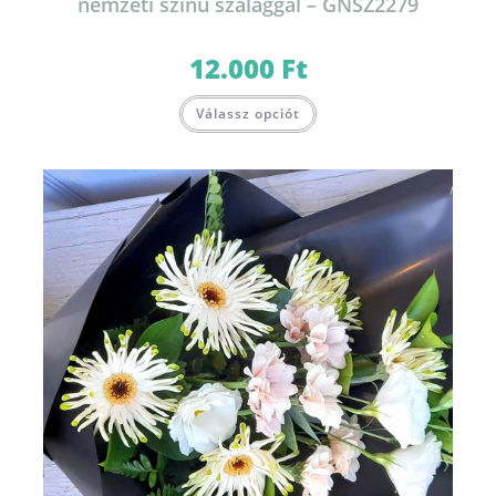
nemzeti színű szalaggal – GNSZ2279
12.000
Ft
Válassz opciót