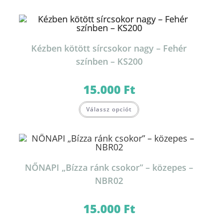
Kézben kötött sírcsokor nagy – Fehér
színben – KS200
15.000
Ft
Válassz opciót
NŐNAPI „Bízza ránk csokor” – közepes –
NBR02
15.000
Ft