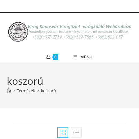
Skip
to
content
0
MENU
koszorú
>
Termékek
>
koszorú