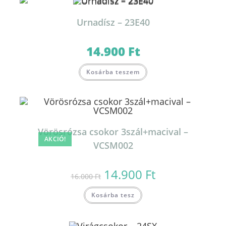
Urnadísz – 23E40
14.900
Ft
Kosárba teszem
Vörösrózsa csokor 3szál+macival –
AKCIÓ!
VCSM002
14.900
Ft
Original
Current
16.000
Ft
price
price
was:
is:
16.000 Ft.
14.900 Ft.
Kosárba tesz