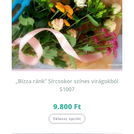
„Bízza ránk” Sírcsokor színes virágokból
S1007
9.800
Ft
Válassz opciót