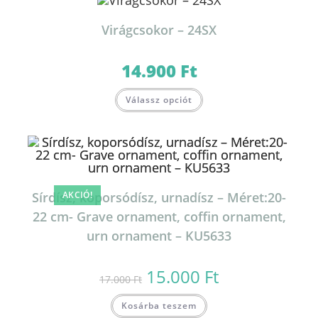
Virágcsokor – 24SX
14.900
Ft
Válassz opciót
Sírdísz, koporsódísz, urnadísz – Méret:20-
AKCIÓ!
22 cm- Grave ornament, coffin ornament,
urn ornament – KU5633
15.000
Ft
Original
Current
17.000
Ft
price
price
was:
is:
17.000 Ft.
15.000 Ft.
Kosárba teszem