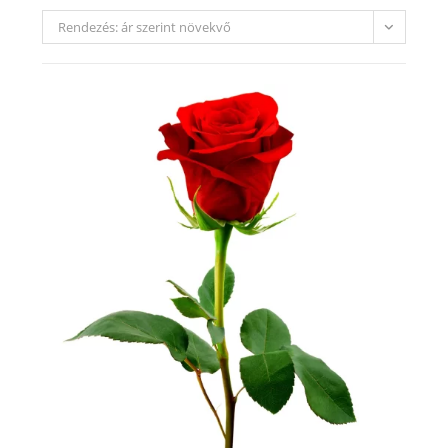
Rendezés: ár szerint növekvő