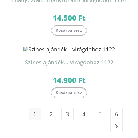
Hiányoztál!.. Hiányoztam? virágdoboz 1114
14.500
Ft
Kosárba tesz
Színes ajándék… virágdoboz 1122
14.900
Ft
Kosárba tesz
1
2
3
4
5
6