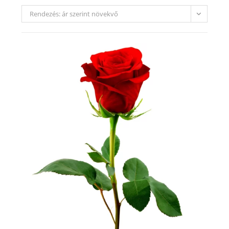
Rendezés: ár szerint növekvő