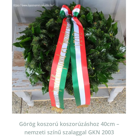
Görög koszorú koszorúzáshoz 40cm –
nemzeti színű szalaggal GKN 2003