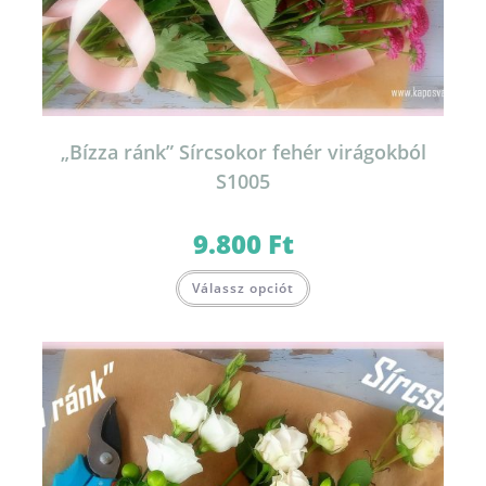
„Bízza ránk” Sírcsokor fehér virágokból
S1005
9.800
Ft
Válassz opciót