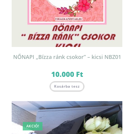
NŐNAPI „Bízza ránk csokor” – kicsi NBZ01
10.000
Ft
Kosárba tesz
AKCIÓ!