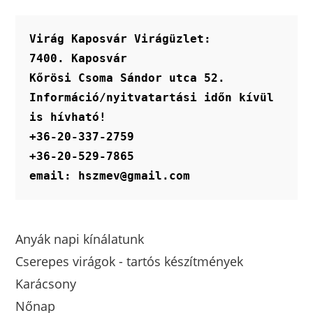
Virág Kaposvár Virágüzlet:
7400. Kaposvár
Kőrösi Csoma Sándor utca 52.
Információ/nyitvatartási időn kívül 
is hívható!
+36-20-337-2759
+36-20-529-7865
email: hszmev@gmail.com
Anyák napi kínálatunk
Cserepes virágok - tartós készítmények
Karácsony
Nőnap