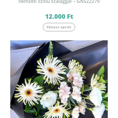
nemzeti színű szalaggal – GNSZ2279
12.000
Ft
Válassz opciót