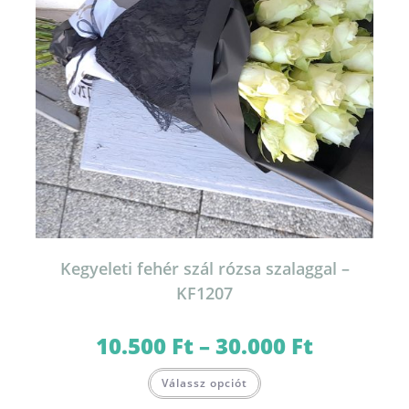
Kegyeleti fehér szál rózsa szalaggal –
KF1207
10.500
Ft
–
30.000
Ft
Ártartomány:
10.500 Ft
-
Ennek
30.000 Ft
Válassz opciót
a
terméknek