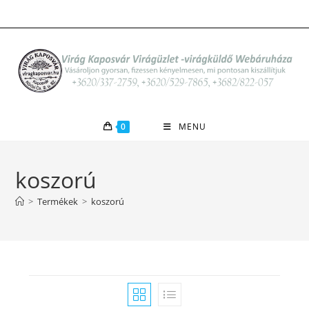
Skip
to
content
0
MENU
koszorú
>
Termékek
>
koszorú