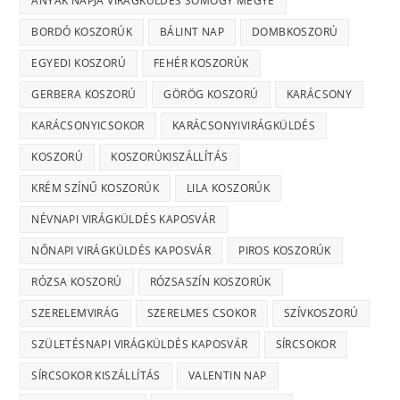
ANYÁK NAPJA VIRÁGKÜLDÉS SOMOGY MEGYE
BORDÓ KOSZORÚK
BÁLINT NAP
DOMBKOSZORÚ
EGYEDI KOSZORÚ
FEHÉR KOSZORÚK
GERBERA KOSZORÚ
GÖRÖG KOSZORÚ
KARÁCSONY
KARÁCSONYICSOKOR
KARÁCSONYIVIRÁGKÜLDÉS
KOSZORÚ
KOSZORÚKISZÁLLÍTÁS
KRÉM SZÍNŰ KOSZORÚK
LILA KOSZORÚK
NÉVNAPI VIRÁGKÜLDÉS KAPOSVÁR
NŐNAPI VIRÁGKÜLDÉS KAPOSVÁR
PIROS KOSZORÚK
RÓZSA KOSZORÚ
RÓZSASZÍN KOSZORÚK
SZERELEMVIRÁG
SZERELMES CSOKOR
SZÍVKOSZORÚ
SZÜLETÉSNAPI VIRÁGKÜLDÉS KAPOSVÁR
SÍRCSOKOR
SÍRCSOKOR KISZÁLLÍTÁS
VALENTIN NAP