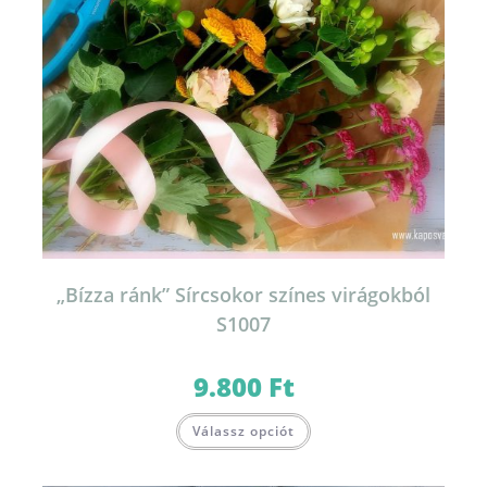
„Bízza ránk” Sírcsokor színes virágokból
S1007
9.800
Ft
Válassz opciót