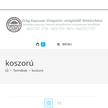
Skip
to
content
0
MENU
koszorú
>
Termékek
>
koszorú