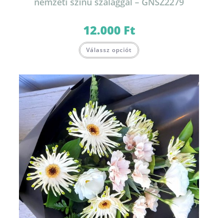
nemzeti színű szalaggal – GNSZ2279
12.000
Ft
Válassz opciót