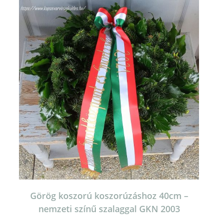
Görög koszorú koszorúzáshoz 40cm –
nemzeti színű szalaggal GKN 2003