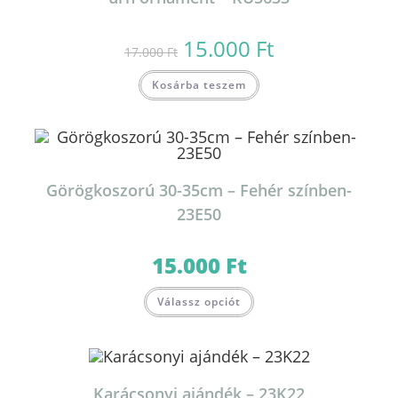
15.000
Ft
Original
Current
17.000
Ft
price
price
was:
is:
17.000 Ft.
15.000 Ft.
Kosárba teszem
Görögkoszorú 30-35cm – Fehér színben-
23E50
15.000
Ft
Válassz opciót
Karácsonyi ajándék – 23K22