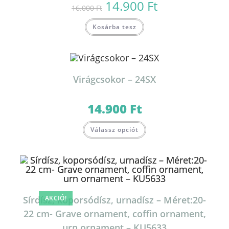
14.900
Ft
Original
Current
16.000
Ft
price
price
was:
is:
16.000 Ft.
14.900 Ft.
Kosárba tesz
Virágcsokor – 24SX
14.900
Ft
Válassz opciót
Sírdísz, koporsódísz, urnadísz – Méret:20-
AKCIÓ!
22 cm- Grave ornament, coffin ornament,
urn ornament – KU5633