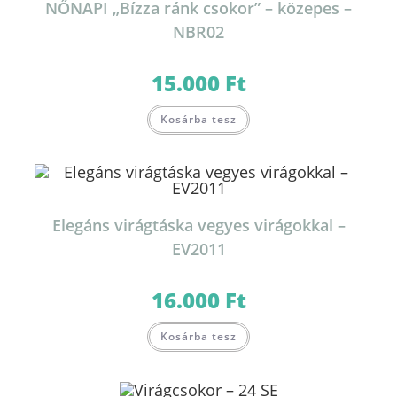
NŐNAPI „Bízza ránk csokor” – közepes –
NBR02
15.000
Ft
Kosárba tesz
Elegáns virágtáska vegyes virágokkal –
EV2011
16.000
Ft
Kosárba tesz