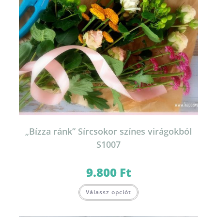
„Bízza ránk” Sírcsokor színes virágokból
S1007
9.800
Ft
Válassz opciót