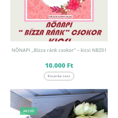
NŐNAPI „Bízza ránk csokor” – kicsi NBZ01
10.000
Ft
Kosárba tesz
AKCIÓ!