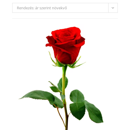
Rendezés: ár szerint növekvő