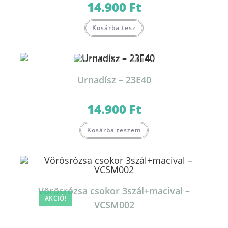
14.900
Ft
Kosárba tesz
Urnadísz – 23E40
14.900
Ft
Kosárba teszem
Vörösrózsa csokor 3szál+macival –
AKCIÓ!
VCSM002