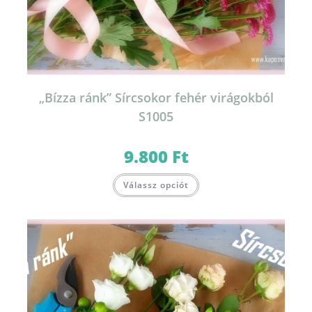
„Bízza ránk” Sírcsokor fehér virágokból
S1005
9.800
Ft
Válassz opciót