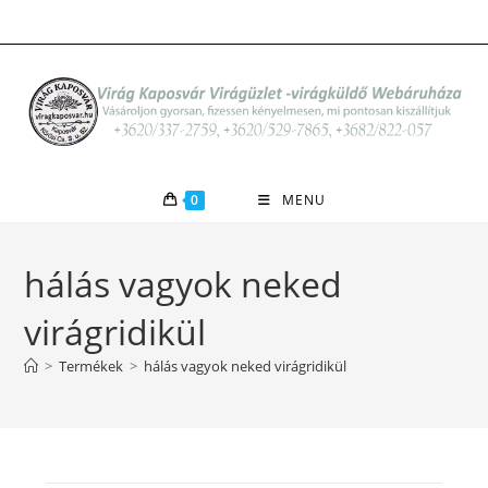
Skip
to
content
0
MENU
hálás vagyok neked
virágridikül
>
Termékek
>
hálás vagyok neked virágridikül