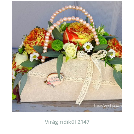
Virág ridikül 2147