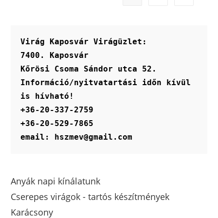
Virág Kaposvár Virágüzlet:
7400. Kaposvár
Kőrösi Csoma Sándor utca 52.
Információ/nyitvatartási időn kívül 
is hívható!
+36-20-337-2759
+36-20-529-7865
email: hszmev@gmail.com
Anyák napi kínálatunk
Cserepes virágok - tartós készítmények
Karácsony