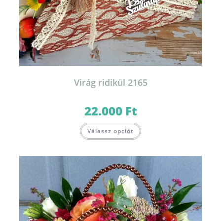
Virág ridikül 2165
22.000
Ft
Válassz opciót