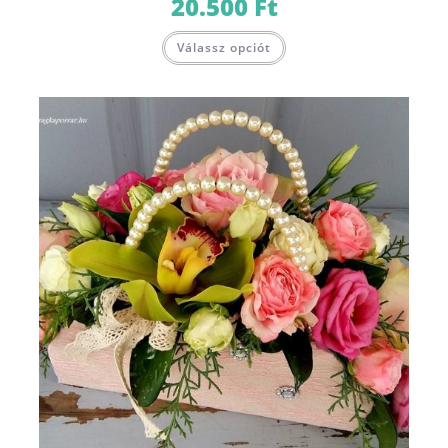
20.500
Ft
Válassz opciót