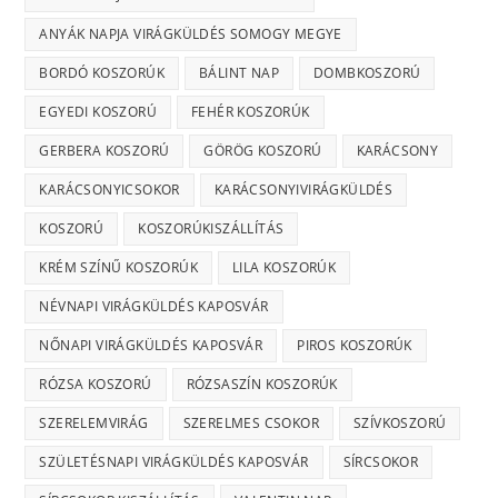
ANYÁK NAPJA VIRÁGKÜLDÉS SOMOGY MEGYE
BORDÓ KOSZORÚK
BÁLINT NAP
DOMBKOSZORÚ
EGYEDI KOSZORÚ
FEHÉR KOSZORÚK
GERBERA KOSZORÚ
GÖRÖG KOSZORÚ
KARÁCSONY
KARÁCSONYICSOKOR
KARÁCSONYIVIRÁGKÜLDÉS
KOSZORÚ
KOSZORÚKISZÁLLÍTÁS
KRÉM SZÍNŰ KOSZORÚK
LILA KOSZORÚK
NÉVNAPI VIRÁGKÜLDÉS KAPOSVÁR
NŐNAPI VIRÁGKÜLDÉS KAPOSVÁR
PIROS KOSZORÚK
RÓZSA KOSZORÚ
RÓZSASZÍN KOSZORÚK
SZERELEMVIRÁG
SZERELMES CSOKOR
SZÍVKOSZORÚ
SZÜLETÉSNAPI VIRÁGKÜLDÉS KAPOSVÁR
SÍRCSOKOR