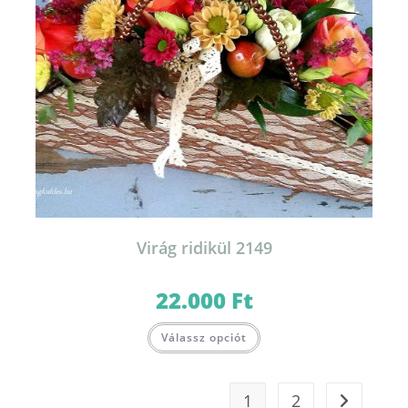
Virág ridikül 2149
22.000
Ft
Válassz opciót
1
2