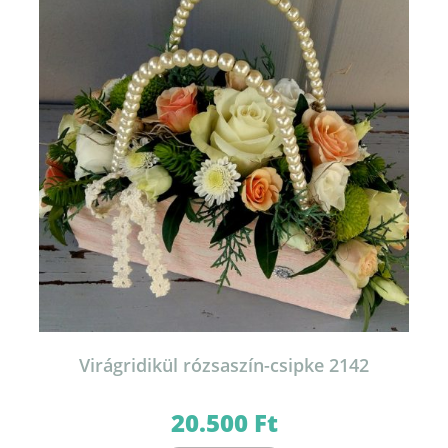
Virágridikül rózsaszín-csipke 2142
20.500
Ft