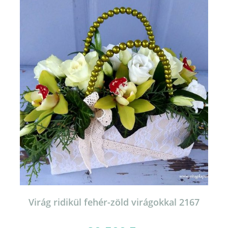
Virág ridikül fehér-zöld virágokkal 2167