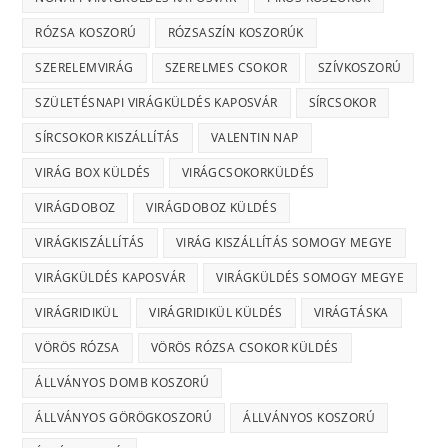
RÓZSA KOSZORÚ
RÓZSASZÍN KOSZORÚK
SZERELEMVIRÁG
SZERELMES CSOKOR
SZÍVKOSZORÚ
SZÜLETÉSNAPI VIRÁGKÜLDÉS KAPOSVÁR
SÍRCSOKOR
SÍRCSOKOR KISZÁLLÍTÁS
VALENTIN NAP
VIRÁG BOX KÜLDÉS
VIRÁGCSOKORKÜLDÉS
VIRÁGDOBOZ
VIRÁGDOBOZ KÜLDÉS
VIRÁGKISZÁLLÍTÁS
VIRÁG KISZÁLLÍTÁS SOMOGY MEGYE
VIRÁGKÜLDÉS KAPOSVÁR
VIRÁGKÜLDÉS SOMOGY MEGYE
VIRÁGRIDIKÜL
VIRÁGRIDIKÜL KÜLDÉS
VIRÁGTÁSKA
VÖRÖS RÓZSA
VÖRÖS RÓZSA CSOKOR KÜLDÉS
ÁLLVÁNYOS DOMB KOSZORÚ
ÁLLVÁNYOS GÖRÖGKOSZORÚ
ÁLLVÁNYOS KOSZORÚ