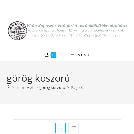
Skip
to
content
0
MENU
görög koszorú
>
Termékek
>
görög koszorú
>
Page 3