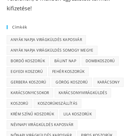
kifizetése!
Címkék
ANYÁK NAPJA VIRÁGKÜLDÉS KAPOSVÁR
ANYÁK NAPJA VIRÁGKÜLDÉS SOMOGY MEGYE
BORDÓ KOSZORÚK
BÁLINT NAP
DOMBKOSZORÚ
EGYEDI KOSZORÚ
FEHÉR KOSZORÚK
GERBERA KOSZORÚ
GÖRÖG KOSZORÚ
KARÁCSONY
KARÁCSONYICSOKOR
KARÁCSONYIVIRÁGKÜLDÉS
KOSZORÚ
KOSZORÚKISZÁLLÍTÁS
KRÉM SZÍNŰ KOSZORÚK
LILA KOSZORÚK
NÉVNAPI VIRÁGKÜLDÉS KAPOSVÁR
NŐNAPI VIRÁGKÜLDÉS KAPOSVÁR
PIROS KOSZORÚK