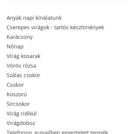
Anyák napi kínálatunk
Cserepes virágok - tartós készítmények
Karácsony
Nőnap
Virág kosarak
Vörös rózsa
Szálas csokor
Csokor
Koszorú
Sírcsokor
Virág ridikül
Virágdoboz
Telefonon, e-mailben egyeztetett termék