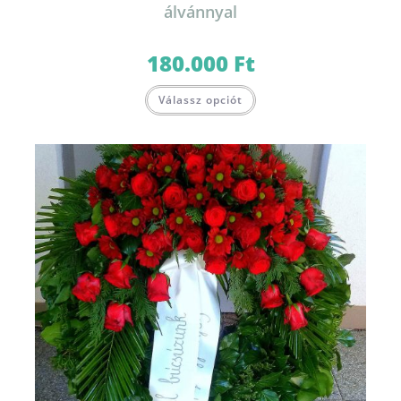
álvánnyal
180.000
Ft
Válassz opciót