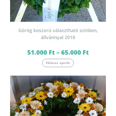
Görög koszorú választható színben,
állvánnyal 2018
51.000
Ft
–
65.000
Ft
Ártartomány:
51.000 Ft
-
Ennek
65.000 Ft
Válassz opciót
a
terméknek
több
variációja
van.
A
változatok
a
termékoldalon
választhatók
ki