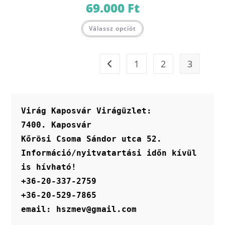
69.000
Ft
Ennek
Válassz opciót
a
terméknek
több
variációja
van.
1
2
3
A
változatok
a
termékoldalon
választhatók
ki
Virág Kaposvár Virágüzlet:
7400. Kaposvár
Kőrösi Csoma Sándor utca 52.
Információ/nyitvatartási időn kívül 
is hívható!
+36-20-337-2759
+36-20-529-7865
email: hszmev@gmail.com