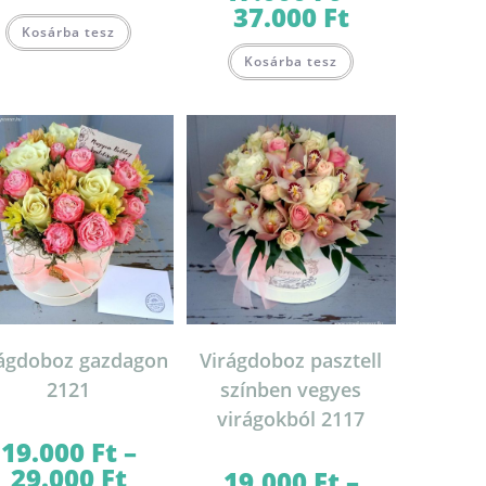
37.000
Ft
Ártartomány:
-
Ennek
17.000 Ft
30.000 Ft
Kosárba tesz
a
-
Ennek
terméknek
37.000 Ft
Kosárba tesz
a
több
terméknek
variációja
több
van.
variációja
A
van.
változatok
on
A
a
változatok
termékoldalon
a
választhatók
termékoldalon
ki
választhatók
ki
rágdoboz gazdagon
Virágdoboz pasztell
2121
színben vegyes
virágokból 2117
19.000
Ft
–
29.000
Ft
Ártartomány:
19.000
Ft
–