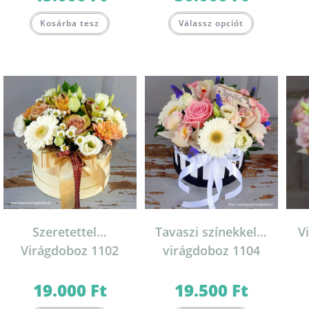
17.000 Ft
18.000 Ft
-
-
Ennek
Ennek
45.000 Ft
30.000 Ft
Kosárba tesz
Válassz opciót
a
a
terméknek
terméknek
több
több
variációja
variációja
van.
van.
A
A
változatok
változatok
a
a
termékoldalon
termékolda
választhatók
választható
ki
ki
Szeretettel…
Tavaszi színekkel…
V
Virágdoboz 1102
virágdoboz 1104
19.000
Ft
19.500
Ft