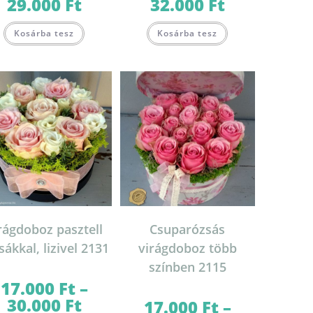
29.000
Ft
32.000
Ft
Ártartomány:
Ártartomány:
16.000 Ft
16.000 Ft
-
-
Ennek
Ennek
29.000 Ft
32.000 Ft
Kosárba tesz
Kosárba tesz
a
a
terméknek
terméknek
több
több
variációja
variációja
van.
van.
A
A
változatok
változatok
a
a
termékoldalon
termékoldalon
on
választhatók
választhatók
ki
ki
rágdoboz pasztell
Csuparózsás
sákkal, lizivel 2131
virágdoboz több
színben 2115
17.000
Ft
–
30.000
Ft
Ártartomány:
17.000
Ft
–
17.000 Ft