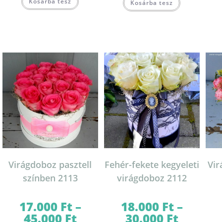
Kosárba tesz
a
Kosárba tesz
a
terméknek
terméknek
több
több
variációja
variációja
van.
van.
A
A
változatok
változatok
a
a
termékoldalon
termékoldal
választhatók
választhatók
ki
ki
Virágdoboz pasztell
Fehér-fekete kegyeleti
Vi
színben 2113
virágdoboz 2112
17.000
Ft
–
18.000
Ft
–
45.000
Ft
30.000
Ft
Ártartomány:
Ártartomány: