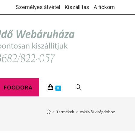
Személyes átvétel
Kiszállítás
A fiókom
FOODORA
TOGGLE
0
WEBSITE
>
Termékek
>
esküvői virágdoboz
SEARCH