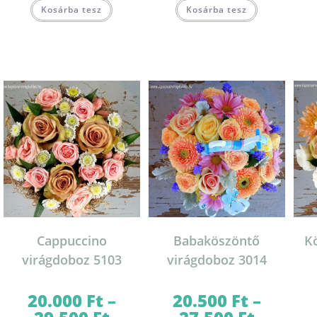
Kosárba tesz
Kosárba tesz
Cappuccino
Babaköszöntő
K
virágdoboz 5103
virágdoboz 3014
20.000
Ft
–
20.500
Ft
–
Ártartomány:
Ártartomány: