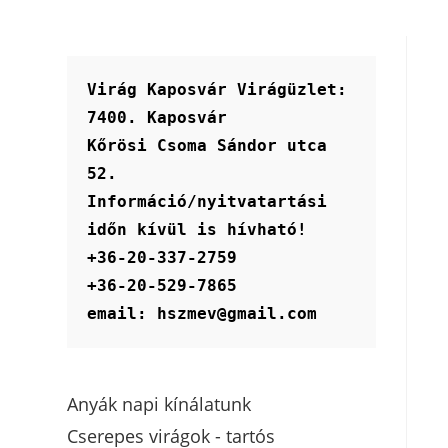
Virág Kaposvár Virágüzlet:
7400. Kaposvár
Kőrösi Csoma Sándor utca 
52.
Információ/nyitvatartási 
időn kívül is hívható!
+36-20-337-2759
+36-20-529-7865
email: hszmev@gmail.com
Anyák napi kínálatunk
Cserepes virágok - tartós