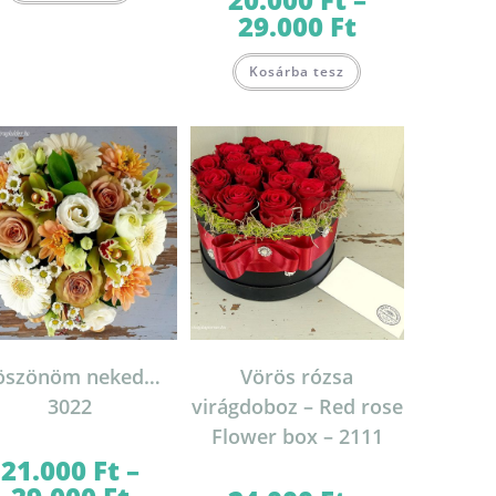
terméknek
29.000
Ft
több
Ártartomány:
variációja
20.000 Ft
van.
-
Ennek
A
29.000 Ft
Kosárba tesz
a
változatok
terméknek
a
több
termékoldalon
variációja
választhatók
van.
ki
A
változatok
a
termékoldalon
választhatók
ki
öszönöm neked…
Vörös rózsa
3022
virágdoboz – Red rose
Flower box – 2111
21.000
Ft
–
Ártartomány: