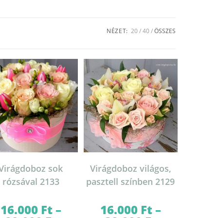
NÉZET:
20
40
ÖSSZES
Virágdoboz sok
Virágdoboz világos,
rózsával 2133
pasztell színben 2129
16.000
Ft
–
16.000
Ft
–