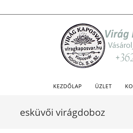
Skip
to
content
KEZDŐLAP
ÜZLET
KO
esküvői virágdoboz