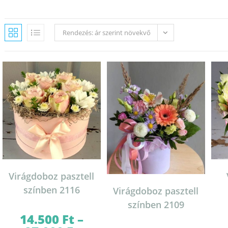
Rendezés: ár szerint növekvő
Virágdoboz pasztell
színben 2116
Virágdoboz pasztell
színben 2109
14.500
Ft
–