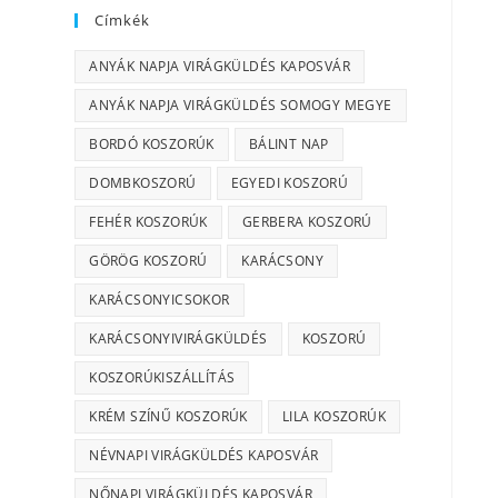
Címkék
ANYÁK NAPJA VIRÁGKÜLDÉS KAPOSVÁR
ANYÁK NAPJA VIRÁGKÜLDÉS SOMOGY MEGYE
BORDÓ KOSZORÚK
BÁLINT NAP
DOMBKOSZORÚ
EGYEDI KOSZORÚ
FEHÉR KOSZORÚK
GERBERA KOSZORÚ
GÖRÖG KOSZORÚ
KARÁCSONY
KARÁCSONYICSOKOR
KARÁCSONYIVIRÁGKÜLDÉS
KOSZORÚ
KOSZORÚKISZÁLLÍTÁS
KRÉM SZÍNŰ KOSZORÚK
LILA KOSZORÚK
NÉVNAPI VIRÁGKÜLDÉS KAPOSVÁR
NŐNAPI VIRÁGKÜLDÉS KAPOSVÁR