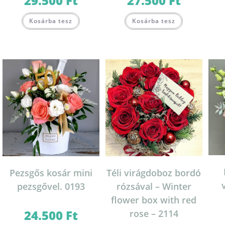
29.500
Ft
27.500
Ft
20.000 Ft
20.500 Ft
-
-
Ennek
Ennek
29.500 Ft
27.500 Ft
Kosárba tesz
Kosárba tesz
a
a
terméknek
terméknek
több
több
variációja
variációja
van.
van.
A
A
változatok
változatok
a
a
termékoldalon
termékoldal
választhatók
választhatók
ki
ki
Pezsgős kosár mini
Téli virágdoboz bordó
pezsgővel. 0193
rózsával – Winter
flower box with red
24.500
Ft
rose – 2114