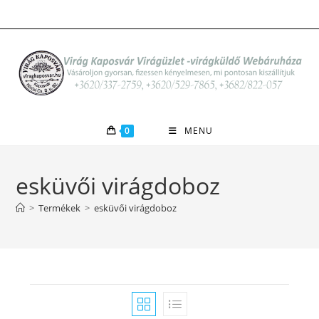
Skip
to
content
0
MENU
esküvői virágdoboz
>
Termékek
>
esküvői virágdoboz