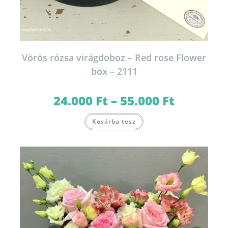
Vörös rózsa virágdoboz – Red rose Flower
box – 2111
24.000
Ft
–
55.000
Ft
Ártartomány:
24.000 Ft
-
Ennek
55.000 Ft
Kosárba tesz
a
terméknek
több
variációja
van.
A
változatok
a
termékoldalon
választhatók
ki