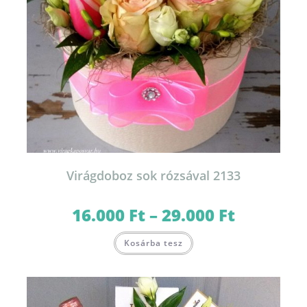
Virágdoboz sok rózsával 2133
16.000
Ft
–
29.000
Ft
Ártartomány:
16.000 Ft
-
Ennek
29.000 Ft
Kosárba tesz
a
terméknek
több
variációja
van.
A
változatok