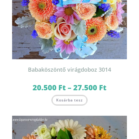
Babaköszöntő virágdoboz 3014
20.500
Ft
–
27.500
Ft
Ártartomány:
20.500 Ft
-
Ennek
27.500 Ft
Kosárba tesz
a
terméknek
több
variációja
van.
A
változatok
a
termékoldalon