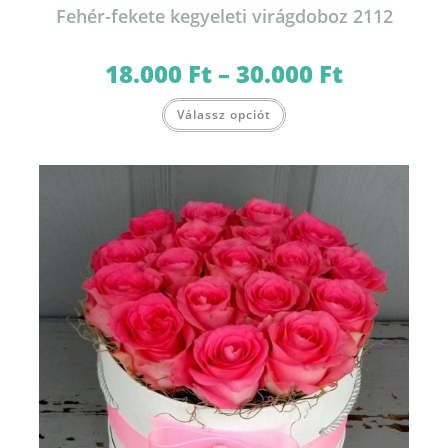
Fehér-fekete kegyeleti virágdoboz 2112
18.000
Ft
–
30.000
Ft
Ártartomány:
18.000 Ft
-
Ennek
30.000 Ft
Válassz opciót
a
terméknek
több
variációja
van.
A
változatok
a
termékoldalon
választhatók
ki