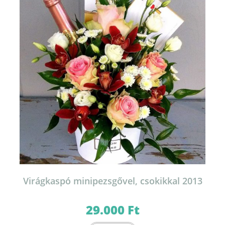
a
termékoldalon
választhatók
ki
Virágkaspó minipezsgővel, csokikkal 2013
29.000
Ft