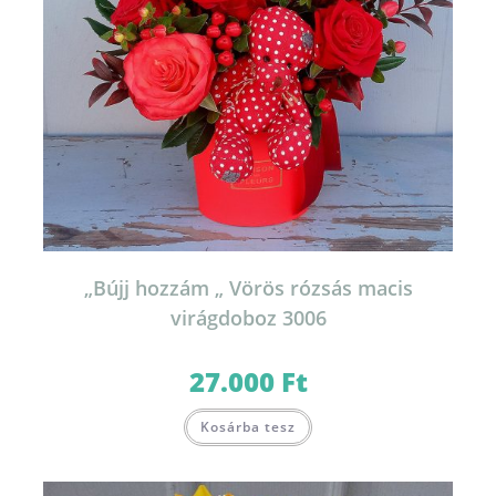
„Bújj hozzám „ Vörös rózsás macis
virágdoboz 3006
27.000
Ft
Kosárba tesz