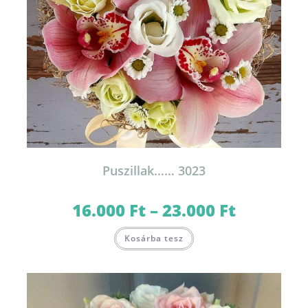
Puszillak…… 3023
16.000
Ft
–
23.000
Ft
Ártartomány:
16.000 Ft
-
Ennek
23.000 Ft
Kosárba tesz
a
terméknek
több
variációja
van.
A
változatok
a