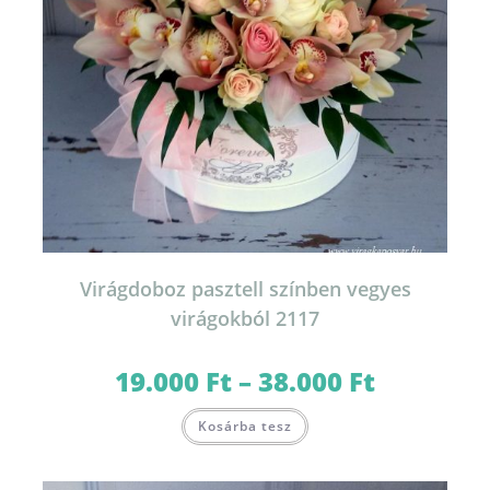
Virágdoboz pasztell színben vegyes
virágokból 2117
19.000
Ft
–
38.000
Ft
Ártartomány:
19.000 Ft
-
Ennek
38.000 Ft
Kosárba tesz
a
terméknek
több
variációja