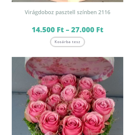
Virágdoboz pasztell színben 2116
14.500
Ft
–
27.000
Ft
Ártartomány:
14.500 Ft
-
Ennek
27.000 Ft
Kosárba tesz
a
terméknek
több
variációja
van.
A
változatok
a
termékoldalon
választhatók
ki