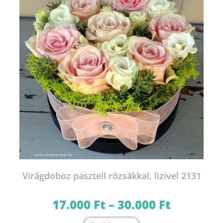
termékoldalon
választhatók
ki
Virágdoboz pasztell rózsákkal, lizivel 2131
17.000
Ft
–
30.000
Ft
Ártartomány:
17.000 Ft
-
Ennek
30.000 Ft