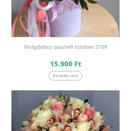
Virágdoboz pasztell színben 2109
15.900
Ft
Ennek
Kosárba tesz
a
terméknek
több
variációja
van.
A
változatok
a
termékoldalon
választhatók
ki