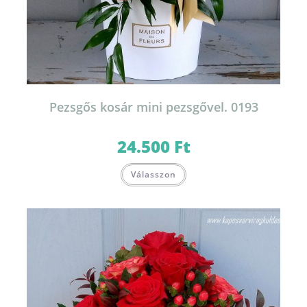
Pezsgős kosár mini pezsgővel. 0193
24.500
Ft
Válasszon