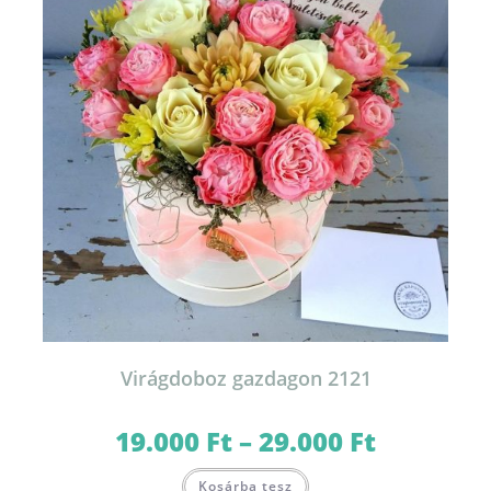
Virágdoboz gazdagon 2121
19.000
Ft
–
29.000
Ft
Ártartomány:
19.000 Ft
-
Ennek
29.000 Ft
Kosárba tesz
a