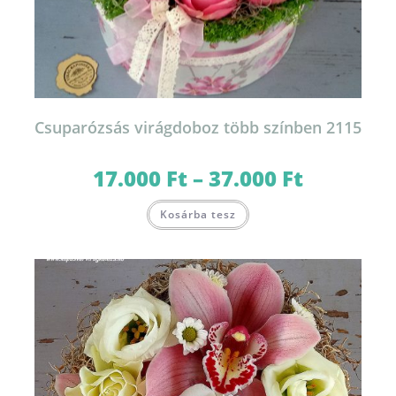
Csuparózsás virágdoboz több színben 2115
17.000
Ft
–
37.000
Ft
Ártartomány:
17.000 Ft
-
Ennek
37.000 Ft
Kosárba tesz
a
terméknek
több
variációja
van.
A
változatok
a
termékoldalon
választhatók
ki