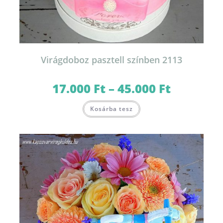
Virágdoboz pasztell színben 2113
17.000
Ft
–
45.000
Ft
Ártartomány:
17.000 Ft
-
Ennek
45.000 Ft
Kosárba tesz
a
terméknek
több
variációja
van.
A
változatok
a
termékoldalon
választhatók
ki