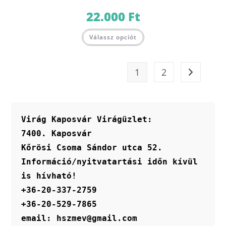
22.000
Ft
Válassz opciót
1
2
Virág Kaposvár Virágüzlet:
7400. Kaposvár
Kőrösi Csoma Sándor utca 52.
Információ/nyitvatartási időn kívül 
is hívható!
+36-20-337-2759
+36-20-529-7865
email: hszmev@gmail.com