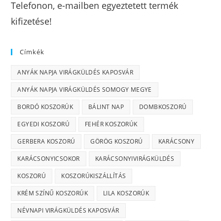
Telefonon, e-mailben egyeztetett termék
kifizetése!
Címkék
ANYÁK NAPJA VIRÁGKÜLDÉS KAPOSVÁR
ANYÁK NAPJA VIRÁGKÜLDÉS SOMOGY MEGYE
BORDÓ KOSZORÚK
BÁLINT NAP
DOMBKOSZORÚ
EGYEDI KOSZORÚ
FEHÉR KOSZORÚK
GERBERA KOSZORÚ
GÖRÖG KOSZORÚ
KARÁCSONY
KARÁCSONYICSOKOR
KARÁCSONYIVIRÁGKÜLDÉS
KOSZORÚ
KOSZORÚKISZÁLLÍTÁS
KRÉM SZÍNŰ KOSZORÚK
LILA KOSZORÚK
NÉVNAPI VIRÁGKÜLDÉS KAPOSVÁR