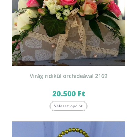
Virág ridikül orchideával 2169
20.500
Ft
Válassz opciót