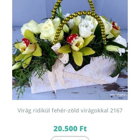
Virág ridikül fehér-zöld virágokkal 2167
20.500
Ft