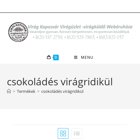
Skip
to
content
0
MENU
csokoládés virágridikül
>
Termékek
>
csokoládés virágridikül