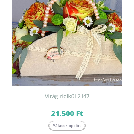
Virág ridikül 2147
21.500
Ft
Válassz opciót