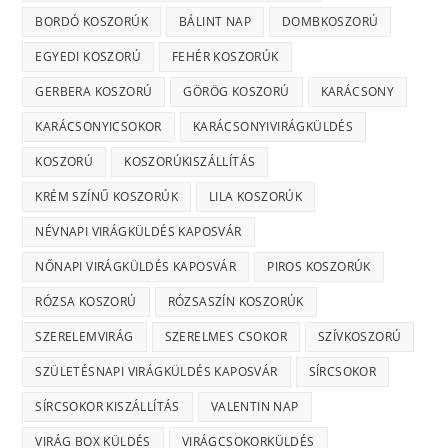
BORDÓ KOSZORÚK
BÁLINT NAP
DOMBKOSZORÚ
EGYEDI KOSZORÚ
FEHÉR KOSZORÚK
GERBERA KOSZORÚ
GÖRÖG KOSZORÚ
KARÁCSONY
KARÁCSONYICSOKOR
KARÁCSONYIVIRÁGKÜLDÉS
KOSZORÚ
KOSZORÚKISZÁLLÍTÁS
KRÉM SZÍNŰ KOSZORÚK
LILA KOSZORÚK
NÉVNAPI VIRÁGKÜLDÉS KAPOSVÁR
NŐNAPI VIRÁGKÜLDÉS KAPOSVÁR
PIROS KOSZORÚK
RÓZSA KOSZORÚ
RÓZSASZÍN KOSZORÚK
SZERELEMVIRÁG
SZERELMES CSOKOR
SZÍVKOSZORÚ
SZÜLETÉSNAPI VIRÁGKÜLDÉS KAPOSVÁR
SÍRCSOKOR
SÍRCSOKOR KISZÁLLÍTÁS
VALENTIN NAP
VIRÁG BOX KÜLDÉS
VIRÁGCSOKORKÜLDÉS