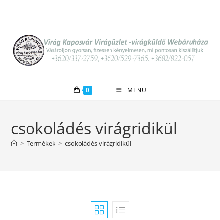
Skip
to
content
0
MENU
csokoládés virágridikül
>
Termékek
>
csokoládés virágridikül