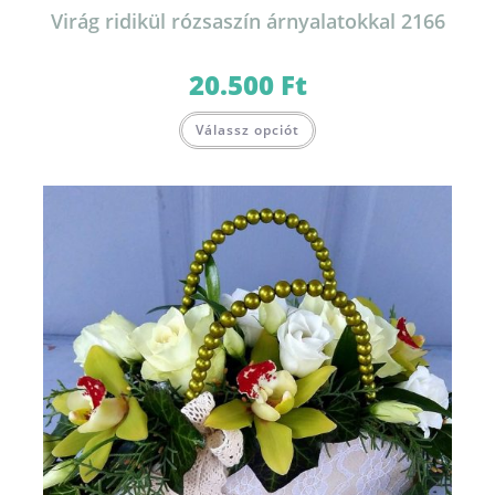
Virág ridikül rózsaszín árnyalatokkal 2166
20.500
Ft
Válassz opciót