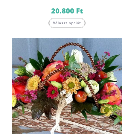
20.800
Ft
Válassz opciót