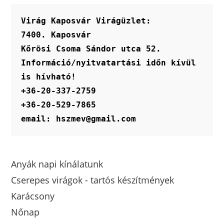
Virág Kaposvár Virágüzlet:
7400. Kaposvár
Kőrösi Csoma Sándor utca 52.
Információ/nyitvatartási időn kívül 
is hívható!
+36-20-337-2759
+36-20-529-7865
email: hszmev@gmail.com
Anyák napi kínálatunk
Cserepes virágok - tartós készítmények
Karácsony
Nőnap