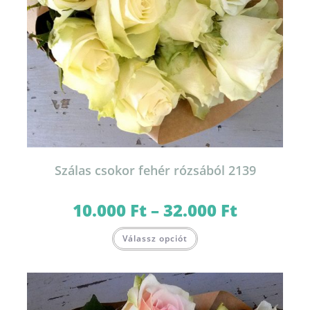
Szálas csokor fehér rózsából 2139
10.000
Ft
–
32.000
Ft
Ártartomány:
10.000 Ft
-
Ennek
32.000 Ft
Válassz opciót
a
terméknek
több
variációja
van.
A
változatok
a