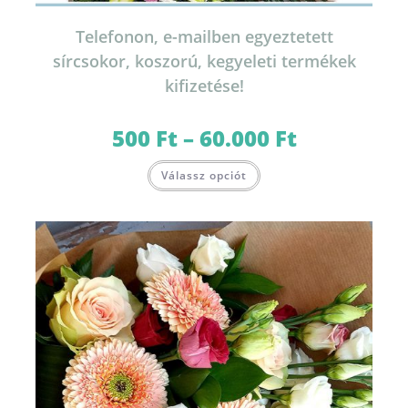
Telefonon, e-mailben egyeztetett
sírcsokor, koszorú, kegyeleti termékek
kifizetése!
500
Ft
–
60.000
Ft
Ártartomány:
500 Ft
-
Ennek
60.000 Ft
Válassz opciót
a
terméknek
több
variációja
van.
A
változatok
a
termékoldalon
választhatók
ki