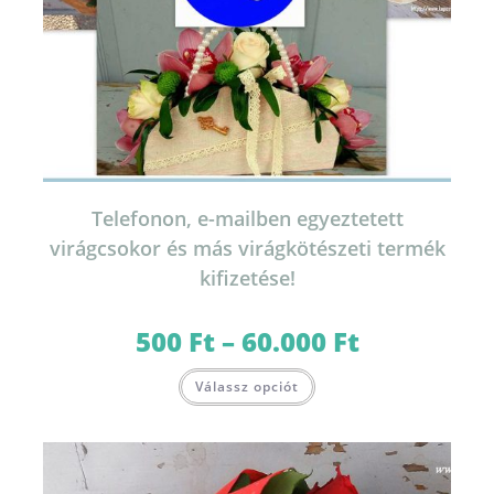
Telefonon, e-mailben egyeztetett
virágcsokor és más virágkötészeti termék
kifizetése!
500
Ft
–
60.000
Ft
Ártartomány:
500 Ft
-
Ennek
60.000 Ft
Válassz opciót
a
terméknek
több
variációja
van.
A
változatok