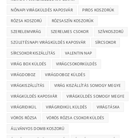
NŐNAPI VIRÁGKÜLDÉS KAPOSVÁR
PIROS KOSZORÚK
RÓZSA KOSZORÚ
RÓZSASZÍN KOSZORÚK
SZERELEMVIRÁG
SZERELMES CSOKOR
SZÍVKOSZORÚ
SZÜLETÉSNAPI VIRÁGKÜLDÉS KAPOSVÁR
SÍRCSOKOR
SÍRCSOKOR KISZÁLLÍTÁS
VALENTIN NAP
VIRÁG BOX KÜLDÉS
VIRÁGCSOKORKÜLDÉS
VIRÁGDOBOZ
VIRÁGDOBOZ KÜLDÉS
VIRÁGKISZÁLLÍTÁS
VIRÁG KISZÁLLÍTÁS SOMOGY MEGYE
VIRÁGKÜLDÉS KAPOSVÁR
VIRÁGKÜLDÉS SOMOGY MEGYE
VIRÁGRIDIKÜL
VIRÁGRIDIKÜL KÜLDÉS
VIRÁGTÁSKA
VÖRÖS RÓZSA
VÖRÖS RÓZSA CSOKOR KÜLDÉS
ÁLLVÁNYOS DOMB KOSZORÚ