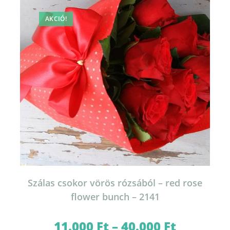
a
termékoldalon
választhatók
AKCIÓ!
ki
Szálas csokor vörös rózsából – red rose
flower bunch – 2141
11.000
Ft
–
40.000
Ft
Ártartomány: