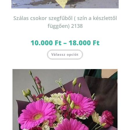
Szálas csokor szegfűből ( szín a készlettől
függően) 2138
10.000
Ft
–
18.000
Ft
Ártartomány:
10.000 Ft
-
Ennek
18.000 Ft
Válassz opciót
a
terméknek
több
variációja
van.
A
változatok
a
termékoldalon
választhatók
ki