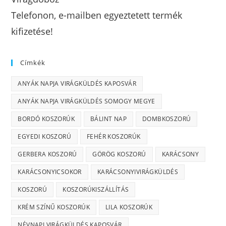
Telefonon, e-mailben egyeztetett termék
kifizetése!
Címkék
ANYÁK NAPJA VIRÁGKÜLDÉS KAPOSVÁR
ANYÁK NAPJA VIRÁGKÜLDÉS SOMOGY MEGYE
BORDÓ KOSZORÚK
BÁLINT NAP
DOMBKOSZORÚ
EGYEDI KOSZORÚ
FEHÉR KOSZORÚK
GERBERA KOSZORÚ
GÖRÖG KOSZORÚ
KARÁCSONY
KARÁCSONYICSOKOR
KARÁCSONYIVIRÁGKÜLDÉS
KOSZORÚ
KOSZORÚKISZÁLLÍTÁS
KRÉM SZÍNŰ KOSZORÚK
LILA KOSZORÚK
NÉVNAPI VIRÁGKÜLDÉS KAPOSVÁR