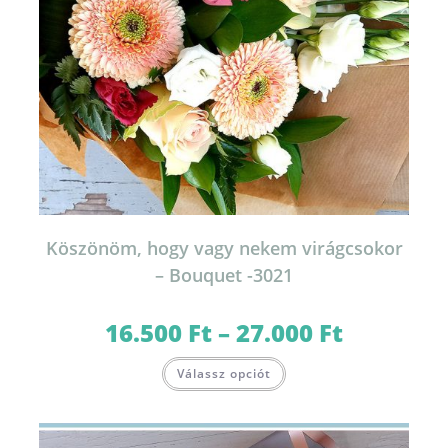
Köszönöm, hogy vagy nekem virágcsokor
– Bouquet -3021
16.500
Ft
–
27.000
Ft
Ártartomány:
16.500 Ft
-
Ennek
27.000 Ft
Válassz opciót
a
terméknek
több
variációja
van.
A