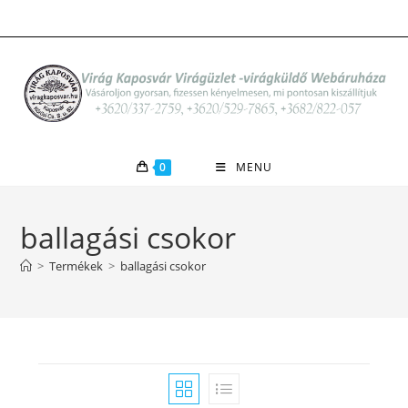
Skip
to
content
0
MENU
ballagási csokor
>
Termékek
>
ballagási csokor