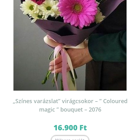
„Színes varázslat” virágcsokor – ” Coloured
magic ” bouquet – 2076
16.900
Ft
Ennek