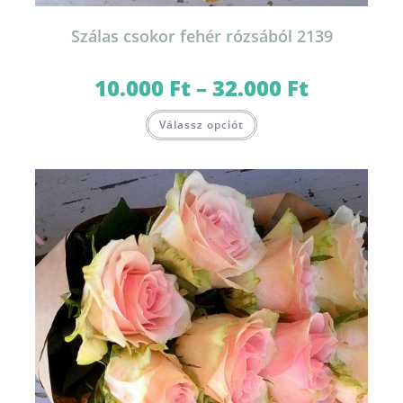
Szálas csokor fehér rózsából 2139
10.000
Ft
–
32.000
Ft
Ártartomány:
10.000 Ft
-
Ennek
32.000 Ft
Válassz opciót
a
terméknek
több
variációja
van.
A
változatok
a
termékoldalon
választhatók
ki