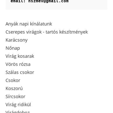
email: hszmev@gmail.com
Anyák napi kínálatunk
Cserepes virágok - tartós készítmények
Karácsony
Nőnap
Virág kosarak
Vörös rózsa
Szálas csokor
Csokor
Koszorú
Sírcsokor
Virág ridikül
Virágdoboz