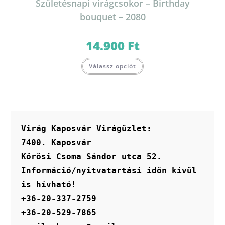
Születésnapi virágcsokor – Birthday
bouquet – 2080
14.900
Ft
Ennek
Válassz opciót
a
terméknek
több
variációja
van.
A
változatok
a
termékoldalon
Virág Kaposvár Virágüzlet:
választhatók
ki
7400. Kaposvár
Kőrösi Csoma Sándor utca 52.
Információ/nyitvatartási időn kívül 
is hívható!
+36-20-337-2759
+36-20-529-7865