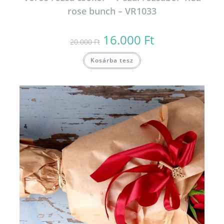
rose bunch – VR1033
16.000
Ft
Original
Current
20.000
Ft
price
price
was:
is:
20.000 Ft.
16.000 Ft.
Kosárba tesz