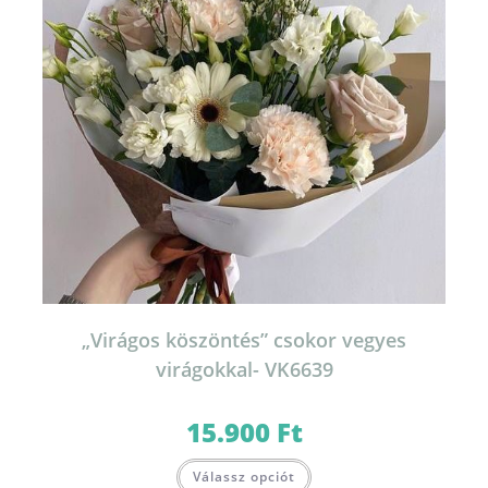
„Virágos köszöntés” csokor vegyes
virágokkal- VK6639
15.900
Ft
Válassz opciót