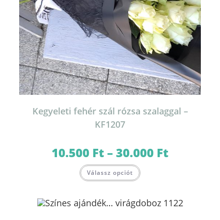
Kegyeleti fehér szál rózsa szalaggal –
KF1207
10.500
Ft
–
30.000
Ft
Ártartomány:
10.500 Ft
-
Ennek
30.000 Ft
Válassz opciót
a
terméknek
több
variációja
van.
A
változatok