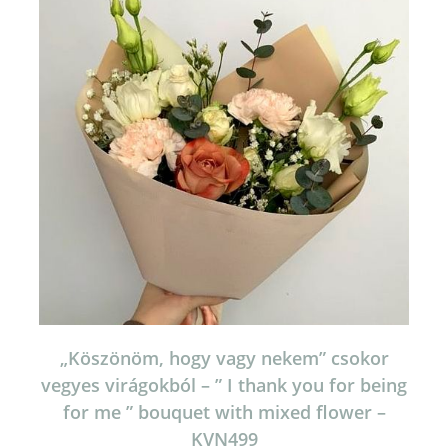
„Köszönöm, hogy vagy nekem” csokor
vegyes virágokból – ” I thank you for being
for me ” bouquet with mixed flower –
KVN499