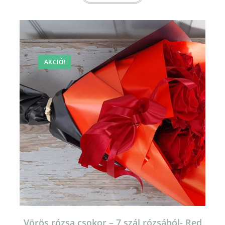
AKCIÓ!
Vörös rózsa csokor – 7 szál rózsából- Red