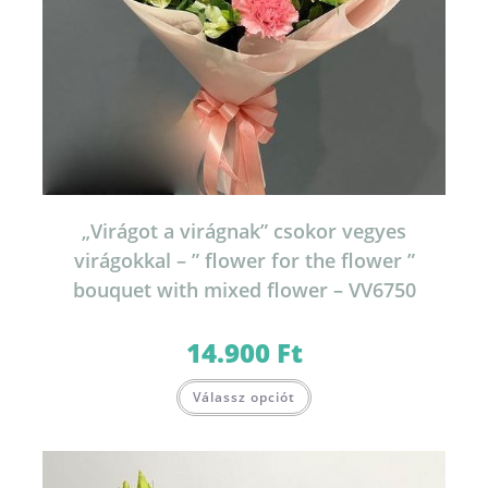
„Virágot a virágnak” csokor vegyes
virágokkal – ” flower for the flower ”
bouquet with mixed flower – VV6750
14.900
Ft
Válassz opciót