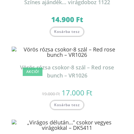
Színes ajándék… virágdoboz 1122
a
termékoldalon
választhatók
ki
14.900
Ft
Kosárba tesz
Vörös rózsa csokor-8 szál – Red rose
AKCIÓ!
bunch – VR1026
17.000
Ft
Original
Current
19.000
Ft
price
price
was:
is:
19.000 Ft.
17.000 Ft.
Kosárba tesz