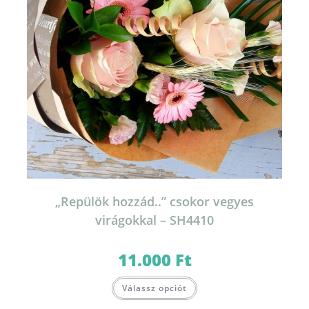
„Repülök hozzád..” csokor vegyes
virágokkal – SH4410
11.000
Ft
Válassz opciót