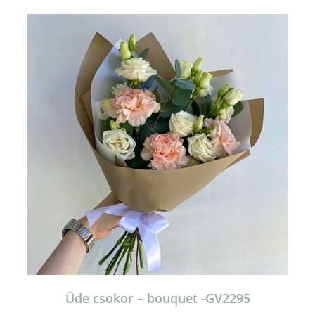
Üde csokor – bouquet -GV2295