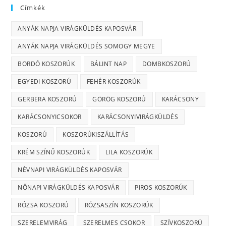
Címkék
ANYÁK NAPJA VIRÁGKÜLDÉS KAPOSVÁR
ANYÁK NAPJA VIRÁGKÜLDÉS SOMOGY MEGYE
BORDÓ KOSZORÚK
BÁLINT NAP
DOMBKOSZORÚ
EGYEDI KOSZORÚ
FEHÉR KOSZORÚK
GERBERA KOSZORÚ
GÖRÖG KOSZORÚ
KARÁCSONY
KARÁCSONYICSOKOR
KARÁCSONYIVIRÁGKÜLDÉS
KOSZORÚ
KOSZORÚKISZÁLLÍTÁS
KRÉM SZÍNŰ KOSZORÚK
LILA KOSZORÚK
NÉVNAPI VIRÁGKÜLDÉS KAPOSVÁR
NŐNAPI VIRÁGKÜLDÉS KAPOSVÁR
PIROS KOSZORÚK
RÓZSA KOSZORÚ
RÓZSASZÍN KOSZORÚK
SZERELEMVIRÁG
SZERELMES CSOKOR
SZÍVKOSZORÚ