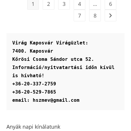
1
2
3
4
…
6
7
8
Virág Kaposvár Virágüzlet:
7400. Kaposvár
Kőrösi Csoma Sándor utca 52.
Információ/nyitvatartási időn kívül 
is hívható!
+36-20-337-2759
+36-20-529-7865
email: hszmev@gmail.com
Anyák napi kínálatunk