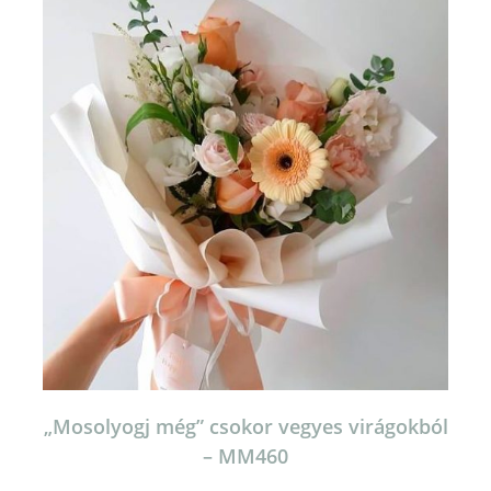
„Mosolyogj még” csokor vegyes virágokból
– MM460