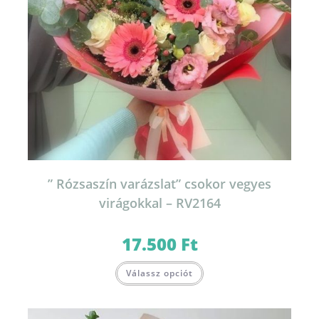
” Rózsaszín varázslat” csokor vegyes
virágokkal – RV2164
17.500
Ft
Válassz opciót