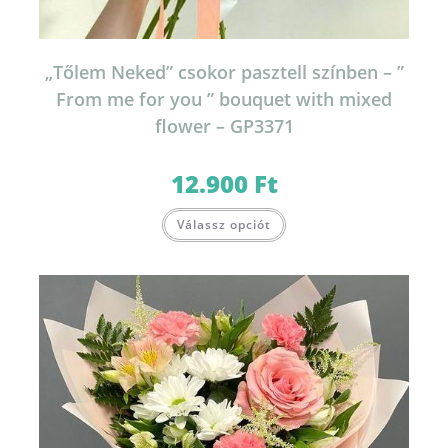
„Tőlem Neked” csokor pasztell színben – ”
From me for you ” bouquet with mixed
flower – GP3371
12.900
Ft
Válassz opciót