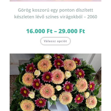
Görög koszorú egy ponton díszített
készleten lévő színes virágokból – 2060
16.000
Ft
–
29.000
Ft
Ártartomány:
16.000 Ft
-
Ennek
29.000 Ft
Válassz opciót
a
terméknek
több
variációja
van.
A
változatok
a
termékoldalon
választhatók
ki