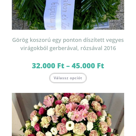
Görög koszorú egy ponton díszített vegyes
virágokból gerberával, rózsával 2016
32.000
Ft
–
45.000
Ft
Ártartomány:
32.000 Ft
-
Ennek
45.000 Ft
Válassz opciót
a
terméknek
több
variációja
van.
A
változatok
a
termékoldalon
választhatók
ki