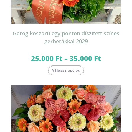
Görög koszorú egy ponton díszített színes
gerberákkal 2029
25.000
Ft
–
35.000
Ft
Ártartomány:
25.000 Ft
-
Ennek
35.000 Ft
Válassz opciót
a
terméknek
több
variációja
van.
A
változatok
a
termékoldalon
választhatók
ki