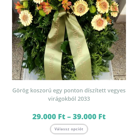
Görög koszorú egy ponton díszített vegyes
virágokból 2033
29.000
Ft
–
39.000
Ft
Ártartomány:
29.000 Ft
-
Ennek
39.000 Ft
Válassz opciót
a
terméknek