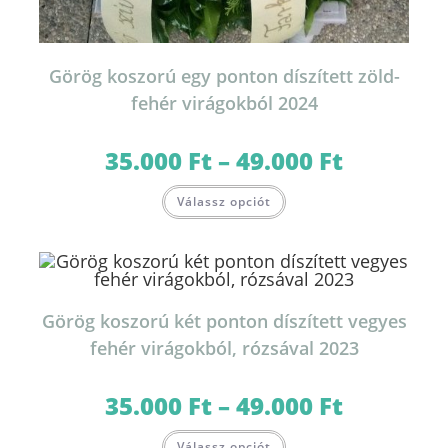
Görög koszorú egy ponton díszített zöld-
fehér virágokból 2024
35.000
Ft
–
49.000
Ft
Ártartomány:
35.000 Ft
-
Ennek
49.000 Ft
Válassz opciót
a
terméknek
több
variációja
van.
A
változatok
a
termékoldalon
Görög koszorú két ponton díszített vegyes
választhatók
ki
fehér virágokból, rózsával 2023
35.000
Ft
–
49.000
Ft
Ártartomány:
35.000 Ft
-
Ennek
49.000 Ft
Válassz opciót