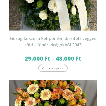
Görög koszorú két ponton díszített vegyes
zöld – fehér virágokból 2043
29.000
Ft
–
48.000
Ft
Ártartomány:
29.000 Ft
-
Ennek
48.000 Ft
Válassz opciót
a
terméknek
több
variációja
van.
A
változatok
a
termékoldalon
választhatók
ki