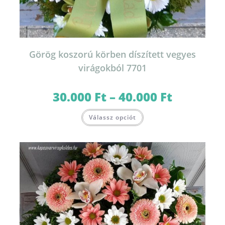
Görög koszorú körben díszített vegyes
virágokból 7701
30.000
Ft
–
40.000
Ft
Ártartomány:
30.000 Ft
-
Ennek
40.000 Ft
Válassz opciót
a
terméknek
több
variációja
van.
A
változatok
a
termékoldalon
választhatók
ki