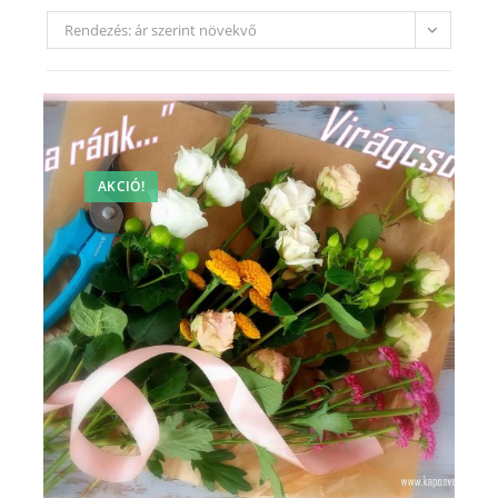
Rendezés: ár szerint növekvő
AKCIÓ!