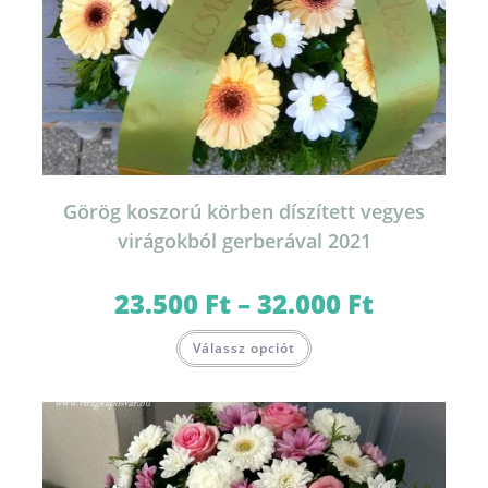
Görög koszorú körben díszített vegyes
virágokból gerberával 2021
23.500
Ft
–
32.000
Ft
Ártartomány:
23.500 Ft
-
Ennek
32.000 Ft
Válassz opciót
a
terméknek
több
variációja
van.
A
változatok
a
termékoldalon