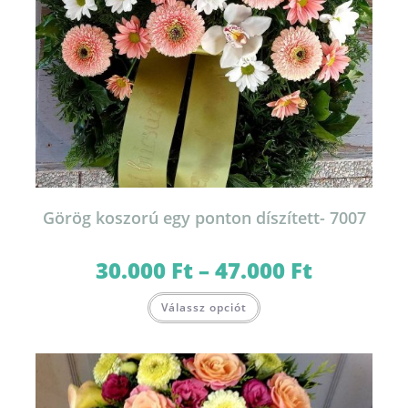
Görög koszorú egy ponton díszített- 7007
30.000
Ft
–
47.000
Ft
Ártartomány:
30.000 Ft
-
Ennek
47.000 Ft
Válassz opciót
a
terméknek
több
variációja
van.
A
változatok
a