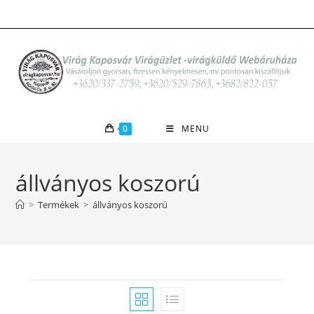
Skip
to
content
0
MENU
állványos koszorú
>
Termékek
>
állványos koszorú