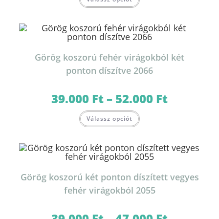
a
terméknek
több
variációja
van.
A
változatok
a
termékoldalon
Görög koszorú fehér virágokból két
választhatók
ki
ponton díszítve 2066
39.000
Ft
–
52.000
Ft
Ártartomány:
39.000 Ft
-
Ennek
52.000 Ft
Válassz opciót
a
terméknek
több
variációja
van.
A
változatok
a
termékoldalon
Görög koszorú két ponton díszített vegyes
választhatók
ki
fehér virágokból 2055
39.000
Ft
–
47.000
Ft
Ártartomány: