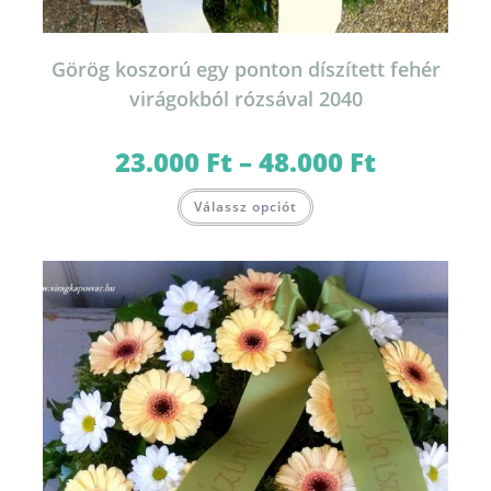
Görög koszorú egy ponton díszített fehér
virágokból rózsával 2040
23.000
Ft
–
48.000
Ft
Ártartomány:
23.000 Ft
-
Ennek
48.000 Ft
Válassz opciót
a
terméknek
több
variációja
van.
A
változatok
a
termékoldalon
választhatók
ki