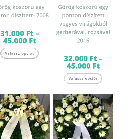
örög koszorú egy
Görög koszorú egy
ton díszített- 7008
ponton díszített
vegyes virágokból
31.000
Ft
–
gerberával, rózsával
45.000
Ft
Ártartomány:
2016
31.000 Ft
-
Ennek
45.000 Ft
Válassz opciót
a
32.000
Ft
–
terméknek
több
45.000
Ft
Ártartomány:
variációja
32.000 Ft
van.
-
Ennek
A
45.000 Ft
Válassz opciót
a
változatok
terméknek
a
több
termékoldalon
variációja
választhatók
van.
ki
A
változatok
lon
a
k
termékoldalon
választhatók
ki