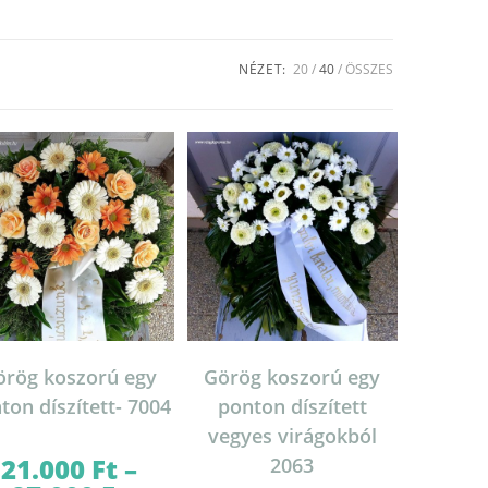
NÉZET:
20
40
ÖSSZES
örög koszorú egy
Görög koszorú egy
ton díszített- 7004
ponton díszített
vegyes virágokból
21.000
Ft
–
2063