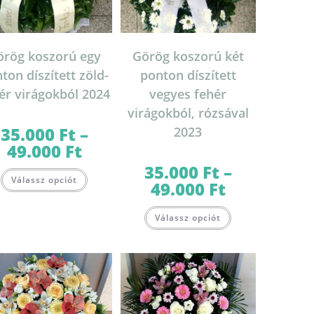
örög koszorú egy
Görög koszorú két
ton díszített zöld-
ponton díszített
ér virágokból 2024
vegyes fehér
virágokból, rózsával
35.000
Ft
–
2023
49.000
Ft
Ártartomány:
35.000 Ft
-
35.000
Ft
–
Ennek
49.000 Ft
Válassz opciót
a
49.000
Ft
Ártartomány:
terméknek
35.000 Ft
több
-
Ennek
variációja
49.000 Ft
Válassz opciót
a
van.
terméknek
A
több
változatok
variációja
a
van.
termékoldalon
A
választhatók
változatok
lon
ki
a
k
termékoldalon
választhatók