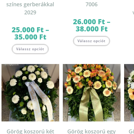
színes gerberákkal
7006
2029
26.000
Ft
–
38.000
Ft
Ártartomány:
25.000
Ft
–
26.000 Ft
35.000
Ft
Ártartomány:
-
Ennek
25.000 Ft
38.000 Ft
Válassz opciót
a
-
Ennek
terméknek
35.000 Ft
Válassz opciót
a
több
terméknek
variációja
több
van.
variációja
A
van.
változatok
A
a
változatok
termékolda
a
választható
termékoldalon
ki
választhatók
ki
Görög koszorú két
Görög koszorú egy
G