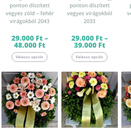
ponton díszített
ponton díszített
vegyes zöld – fehér
vegyes virágokból
v
virágokból 2043
2033
29.000
Ft
–
29.000
Ft
–
48.000
Ft
39.000
Ft
Ártartomány:
Ártartomány:
29.000 Ft
29.000 Ft
-
-
Ennek
Ennek
48.000 Ft
39.000 Ft
Válassz opciót
Válassz opciót
a
a
terméknek
terméknek
több
több
variációja
variációja
van.
van.
A
A
változatok
változatok
a
a
termékoldalon
termékolda
választhatók
választható
ki
ki