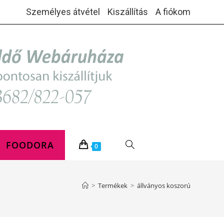
Személyes átvétel
Kiszállítás
A fiókom
FOODORA
TOGGLE
0
WEBSITE
>
Termékek
>
állványos koszorú
SEARCH