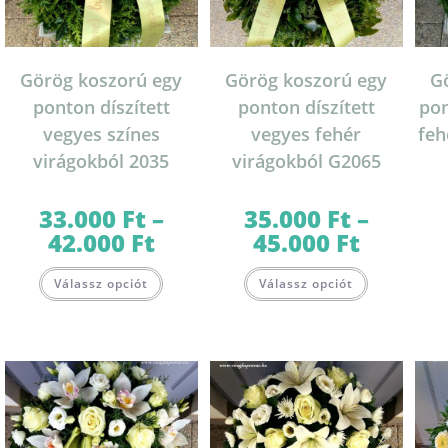
Görög koszorú egy
Görög koszorú egy
G
ponton díszített
ponton díszített
pon
vegyes színes
vegyes fehér
feh
virágokból 2035
virágokból G2065
33.000
Ft
–
35.000
Ft
–
42.000
Ft
45.000
Ft
Ártartomány:
Ártartomány:
33.000 Ft
35.000 Ft
-
-
Ennek
Ennek
42.000 Ft
45.000 Ft
Válassz opciót
Válassz opciót
a
a
terméknek
terméknek
több
több
variációja
variációja
van.
van.
A
A
változatok
változatok
a
a
termékoldalon
termékolda
választhatók
választható
ki
ki