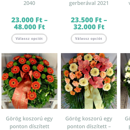
2040
gerberával 2021
23.000
Ft
–
23.500
Ft
–
48.000
Ft
32.000
Ft
Ártartomány:
Ártartomány:
23.000 Ft
23.500 Ft
-
-
Ennek
Ennek
48.000 Ft
32.000 Ft
Válassz opciót
Válassz opciót
a
a
terméknek
terméknek
több
több
variációja
variációja
van.
van.
A
A
változatok
változatok
a
a
termékoldalon
termékolda
választhatók
választható
ki
ki
Görög koszorú egy
Görög koszorú egy
G
ponton díszített
ponton díszített –