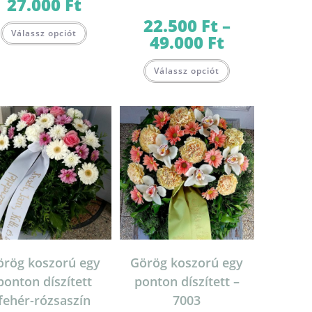
27.000
Ft
Ártartomány:
21.000 Ft
-
22.500
Ft
–
Ennek
27.000 Ft
Válassz opciót
a
49.000
Ft
Ártartomány:
terméknek
22.500 Ft
több
-
Ennek
variációja
49.000 Ft
Válassz opciót
a
van.
terméknek
A
több
változatok
variációja
a
van.
termékoldalon
A
választhatók
változatok
lon
ki
a
k
termékoldalon
választhatók
ki
örög koszorú egy
Görög koszorú egy
ponton díszített
ponton díszített –
fehér-rózsaszín
7003