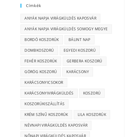
Címkék
ANYÁK NAPJA VIRÁGKÜLDÉS KAPOSVÁR
ANYÁK NAPJA VIRÁGKÜLDÉS SOMOGY MEGYE
BORDÓ KOSZORÚK
BÁLINT NAP
DOMBKOSZORÚ
EGYEDI KOSZORÚ
FEHÉR KOSZORÚK
GERBERA KOSZORÚ
GÖRÖG KOSZORÚ
KARÁCSONY
KARÁCSONYICSOKOR
KARÁCSONYIVIRÁGKÜLDÉS
KOSZORÚ
KOSZORÚKISZÁLLÍTÁS
KRÉM SZÍNŰ KOSZORÚK
LILA KOSZORÚK
NÉVNAPI VIRÁGKÜLDÉS KAPOSVÁR
NŐNAPI VIRÁGKÜLDÉS KAPOSVÁR