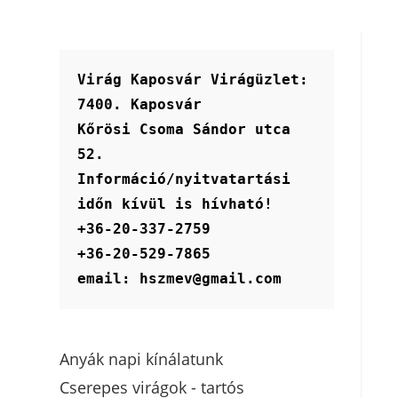
Virág Kaposvár Virágüzlet:
7400. Kaposvár
Kőrösi Csoma Sándor utca 
52.
Információ/nyitvatartási 
időn kívül is hívható!
+36-20-337-2759
+36-20-529-7865
email: hszmev@gmail.com
Anyák napi kínálatunk
Cserepes virágok - tartós