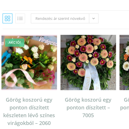
Rendezés: ár szerint növekvő
AKCIÓ!
Görög koszorú egy
Görög koszorú egy
G
ponton díszített
ponton díszített –
pon
készleten lévő színes
7005
virágokból – 2060