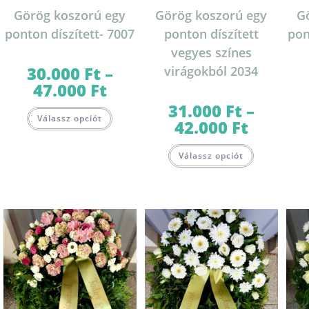
Görög koszorú egy
Görög koszorú egy
G
ponton díszített- 7007
ponton díszített
pon
vegyes színes
30.000
Ft
–
virágokból 2034
47.000
Ft
Ártartomány:
30.000 Ft
-
31.000
Ft
–
Ennek
47.000 Ft
Válassz opciót
a
42.000
Ft
Ártartomány:
terméknek
31.000 Ft
több
-
Ennek
variációja
42.000 Ft
Válassz opciót
a
van.
terméknek
A
több
változatok
variációja
a
van.
termékoldalon
A
választhatók
változatok
ki
a
termékolda
választható
ki