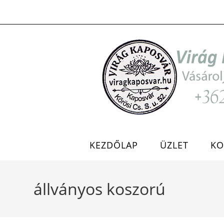
Skip
to
content
KEZDŐLAP
ÜZLET
KO
állványos koszorú