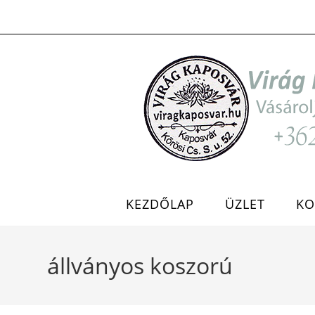
Skip
to
content
KEZDŐLAP
ÜZLET
KO
állványos koszorú