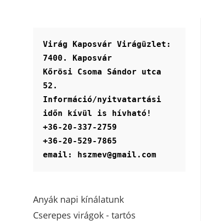
Virág Kaposvár Virágüzlet:
7400. Kaposvár
Kőrösi Csoma Sándor utca 
52.
Információ/nyitvatartási 
időn kívül is hívható!
+36-20-337-2759
+36-20-529-7865
email: hszmev@gmail.com
Anyák napi kínálatunk
Cserepes virágok - tartós