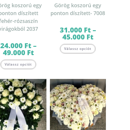
örög koszorú egy
Görög koszorú egy
ponton díszített
ponton díszített- 7008
fehér-rózsaszín
31.000
Ft
–
virágokból 2037
45.000
Ft
Ártartomány:
31.000 Ft
-
24.000
Ft
–
Ennek
45.000 Ft
Válassz opciót
a
49.000
Ft
Ártartomány:
terméknek
24.000 Ft
több
-
Ennek
variációja
49.000 Ft
Válassz opciót
a
van.
terméknek
A
több
változatok
variációja
a
van.
termékoldalon
A
választhatók
változatok
ki
a
lon
termékoldalon
k
választhatók
ki