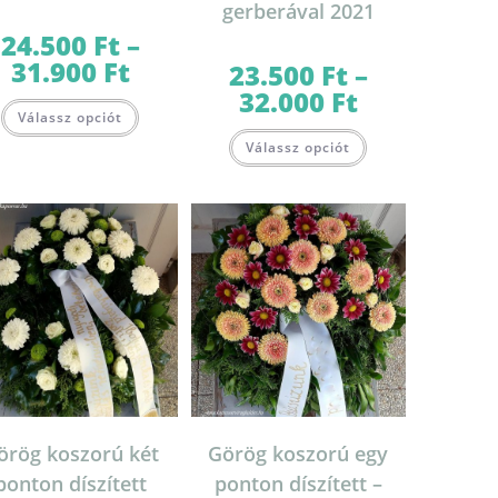
gerberával 2021
24.500
Ft
–
31.900
Ft
Ártartomány:
23.500
Ft
–
24.500 Ft
32.000
Ft
Ártartomány:
-
Ennek
23.500 Ft
31.900 Ft
Válassz opciót
a
-
Ennek
terméknek
32.000 Ft
Válassz opciót
a
több
terméknek
variációja
több
van.
variációja
A
van.
változatok
lon
A
a
k
változatok
termékoldalon
a
választhatók
termékoldalon
ki
választhatók
ki
örög koszorú két
Görög koszorú egy
ponton díszített
ponton díszített –