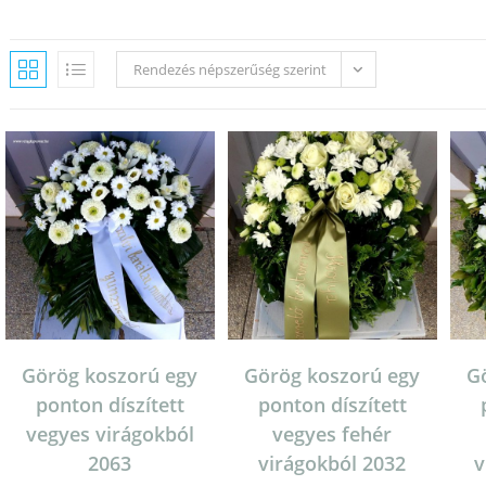
Rendezés népszerűség szerint
Görög koszorú egy
Görög koszorú egy
G
ponton díszített
ponton díszített
vegyes virágokból
vegyes fehér
2063
virágokból 2032
v