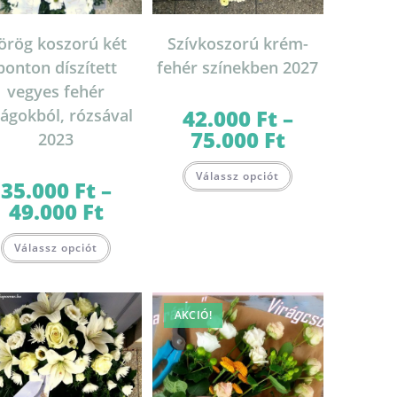
örög koszorú két
Szívkoszorú krém-
ponton díszített
fehér színekben 2027
vegyes fehér
42.000
Ft
–
rágokból, rózsával
75.000
Ft
Ártartomány:
2023
42.000 Ft
-
Ennek
75.000 Ft
Válassz opciót
a
35.000
Ft
–
terméknek
több
49.000
Ft
Ártartomány:
variációja
35.000 Ft
van.
-
Ennek
A
49.000 Ft
Válassz opciót
a
változatok
terméknek
a
több
termékoldalon
variációja
választhatók
van.
lon
ki
A
k
AKCIÓ!
változatok
a
termékoldalon
választhatók
ki