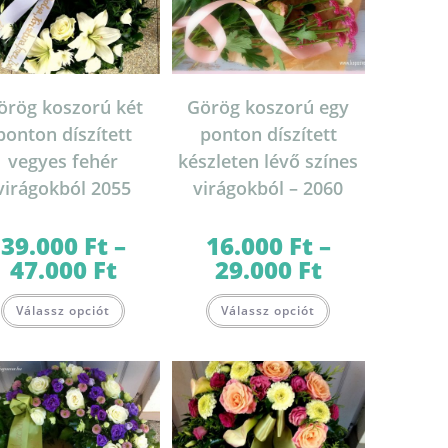
örög koszorú két
Görög koszorú egy
ponton díszített
ponton díszített
vegyes fehér
készleten lévő színes
virágokból 2055
virágokból – 2060
39.000
Ft
–
16.000
Ft
–
47.000
Ft
29.000
Ft
Ártartomány:
Ártartomány:
39.000 Ft
16.000 Ft
-
-
Ennek
Ennek
47.000 Ft
29.000 Ft
Válassz opciót
Válassz opciót
a
a
terméknek
terméknek
több
több
variációja
variációja
van.
van.
A
A
változatok
változatok
lon
a
a
k
termékoldalon
termékoldalon
választhatók
választhatók