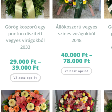
Görög koszorú egy
Állókoszorú vegyes
G
ponton díszített
színes virágokból
vegyes virágokból
2048
2033
40.000
Ft
–
78.000
Ft
Ártartomány:
29.000
Ft
–
40.000 Ft
39.000
Ft
Ártartomány:
-
Ennek
29.000 Ft
78.000 Ft
Válassz opciót
a
-
Ennek
terméknek
39.000 Ft
Válassz opciót
a
több
terméknek
variációja
több
van.
variációja
A
van.
változatok
A
a
változatok
termékolda
a
választható
termékoldalon
ki
választhatók