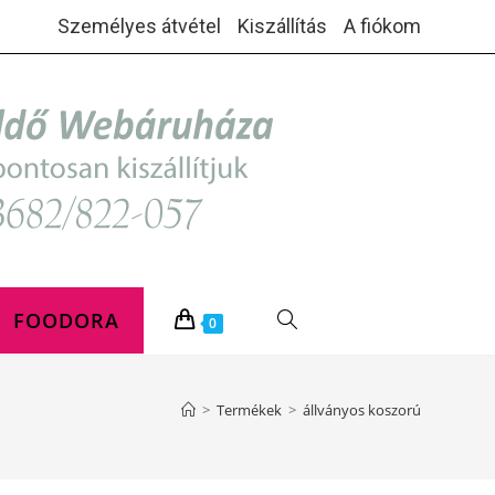
Személyes átvétel
Kiszállítás
A fiókom
FOODORA
TOGGLE
0
WEBSITE
>
Termékek
>
állványos koszorú
SEARCH