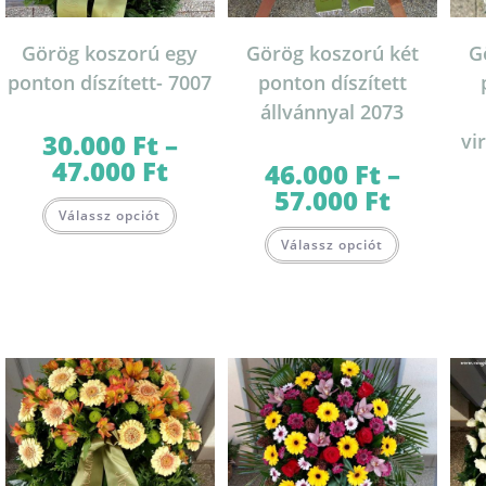
Görög koszorú egy
Görög koszorú két
G
ponton díszített- 7007
ponton díszített
állvánnyal 2073
30.000
Ft
–
vi
47.000
Ft
Ártartomány:
46.000
Ft
–
30.000 Ft
57.000
Ft
Ártartomány:
-
Ennek
46.000 Ft
47.000 Ft
Válassz opciót
a
-
Ennek
terméknek
57.000 Ft
Válassz opciót
a
több
terméknek
variációja
több
van.
variációja
A
van.
változatok
A
a
változatok
termékoldalon
a
választhatók
termékolda
ki
választható
ki