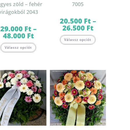
gyes zöld – fehér
7005
virágokból 2043
20.500
Ft
–
26.500
Ft
Ártartomány:
29.000
Ft
–
20.500 Ft
48.000
Ft
Ártartomány:
-
Ennek
29.000 Ft
26.500 Ft
Válassz opciót
a
-
Ennek
terméknek
48.000 Ft
Válassz opciót
a
több
terméknek
variációja
több
van.
variációja
A
van.
változatok
A
a
változatok
termékoldalon
a
választhatók
termékoldalon
ki
választhatók
lon
ki
k