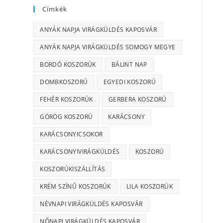
Címkék
ANYÁK NAPJA VIRÁGKÜLDÉS KAPOSVÁR
ANYÁK NAPJA VIRÁGKÜLDÉS SOMOGY MEGYE
BORDÓ KOSZORÚK
BÁLINT NAP
DOMBKOSZORÚ
EGYEDI KOSZORÚ
FEHÉR KOSZORÚK
GERBERA KOSZORÚ
GÖRÖG KOSZORÚ
KARÁCSONY
KARÁCSONYICSOKOR
KARÁCSONYIVIRÁGKÜLDÉS
KOSZORÚ
KOSZORÚKISZÁLLÍTÁS
KRÉM SZÍNŰ KOSZORÚK
LILA KOSZORÚK
NÉVNAPI VIRÁGKÜLDÉS KAPOSVÁR
NŐNAPI VIRÁGKÜLDÉS KAPOSVÁR