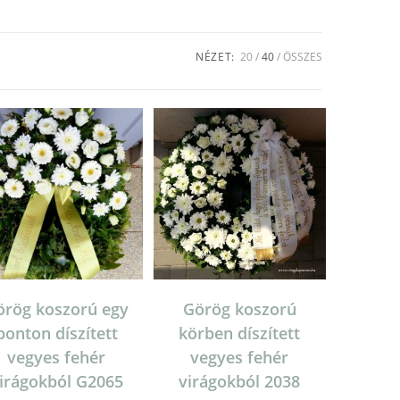
NÉZET:
20
40
ÖSSZES
örög koszorú egy
Görög koszorú
ponton díszített
körben díszített
vegyes fehér
vegyes fehér
irágokból G2065
virágokból 2038