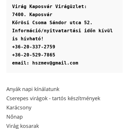
Virág Kaposvár Virágüzlet:
7400. Kaposvár
Kőrösi Csoma Sándor utca 52.
Információ/nyitvatartási időn kívül 
is hívható!
+36-20-337-2759
+36-20-529-7865
email: hszmev@gmail.com
Anyák napi kínálatunk
Cserepes virágok - tartós készítmények
Karácsony
Nőnap
Virág kosarak