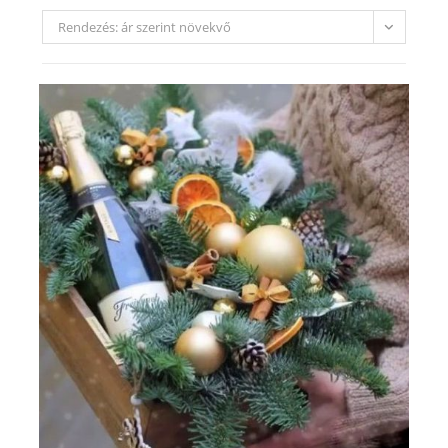
Rendezés: ár szerint növekvő