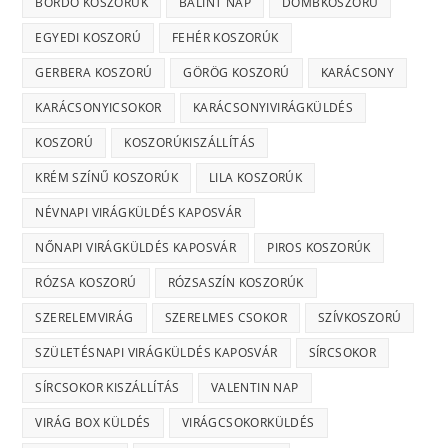
BORDÓ KOSZORÚK
BÁLINT NAP
DOMBKOSZORÚ
EGYEDI KOSZORÚ
FEHÉR KOSZORÚK
GERBERA KOSZORÚ
GÖRÖG KOSZORÚ
KARÁCSONY
KARÁCSONYICSOKOR
KARÁCSONYIVIRÁGKÜLDÉS
KOSZORÚ
KOSZORÚKISZÁLLÍTÁS
KRÉM SZÍNŰ KOSZORÚK
LILA KOSZORÚK
NÉVNAPI VIRÁGKÜLDÉS KAPOSVÁR
NŐNAPI VIRÁGKÜLDÉS KAPOSVÁR
PIROS KOSZORÚK
RÓZSA KOSZORÚ
RÓZSASZÍN KOSZORÚK
SZERELEMVIRÁG
SZERELMES CSOKOR
SZÍVKOSZORÚ
SZÜLETÉSNAPI VIRÁGKÜLDÉS KAPOSVÁR
SÍRCSOKOR
SÍRCSOKOR KISZÁLLÍTÁS
VALENTIN NAP
VIRÁG BOX KÜLDÉS
VIRÁGCSOKORKÜLDÉS