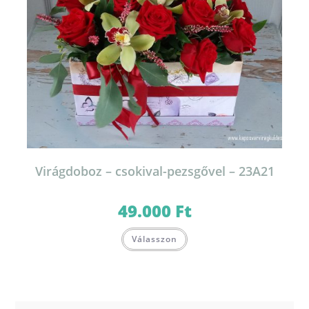
Virágdoboz – csokival-pezsgővel – 23A21
49.000
Ft
Válasszon