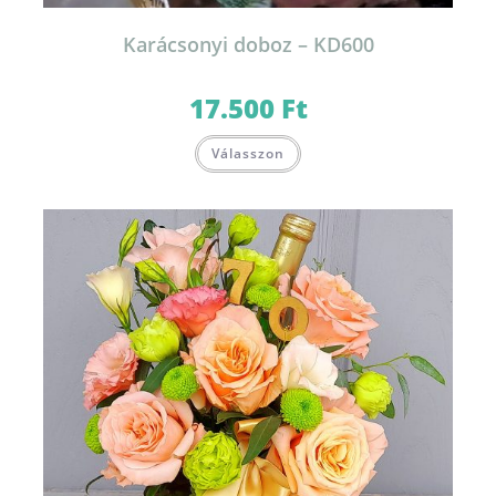
Karácsonyi doboz – KD600
17.500
Ft
Válasszon