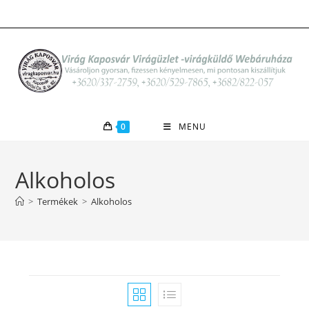
Skip
to
content
0
MENU
Alkoholos
>
Termékek
>
Alkoholos